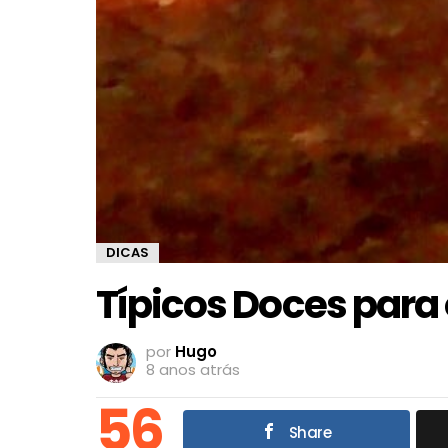
DICAS
Típicos Doces para
por
Hugo
8 anos atrás
56
Share