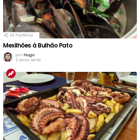
33
Partilhas
Mexilhões à Bulhão Pato
por
Hugo
2 anos atrás