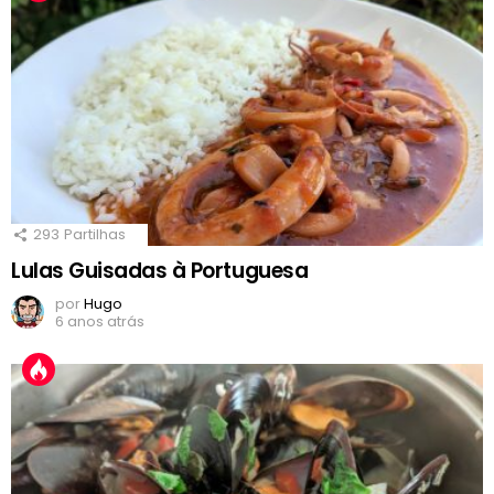
293
Partilhas
Lulas Guisadas à Portuguesa
por
Hugo
6 anos atrás