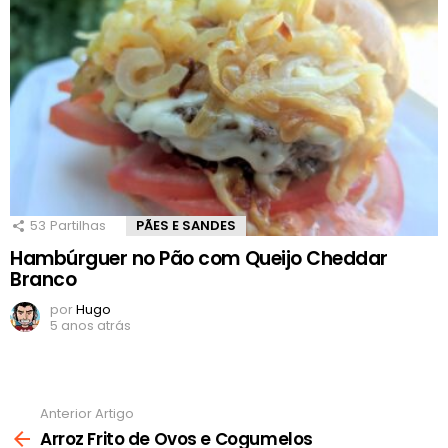
53
Partilhas
PÃES E SANDES
Hambúrguer no Pão com Queijo Cheddar
Branco
por
Hugo
5 anos atrás
Anterior Artigo
Ver
mais
Arroz Frito de Ovos e Cogumelos