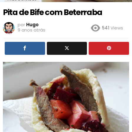
Pita de Bife com Beterraba
por
Hugo
541
Views
9 anos atrás