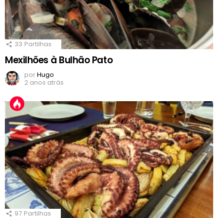
33
Partilhas
Mexilhões à Bulhão Pato
por
Hugo
2 anos atrás
97
Partilhas