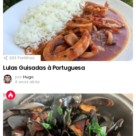
293
Partilhas
Lulas Guisadas à Portuguesa
por
Hugo
6 anos atrás