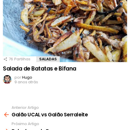
76
Partilhas
SALADAS
Salada de Batatas e Bifana
por
Hugo
9 anos atrás
Anterior Artigo
Ver
mais
Galão UCAL vs Galão Serraleite
Próximo Artigo