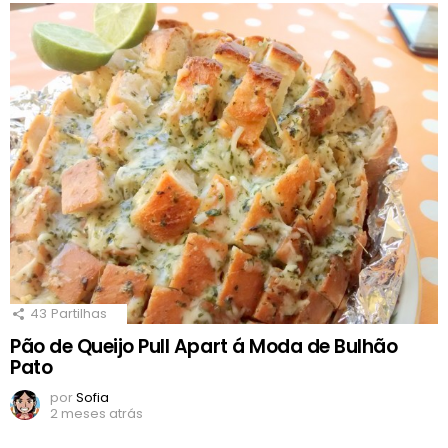
43
Partilhas
Pão de Queijo Pull Apart á Moda de Bulhão
Pato
por
Sofia
2 meses atrás