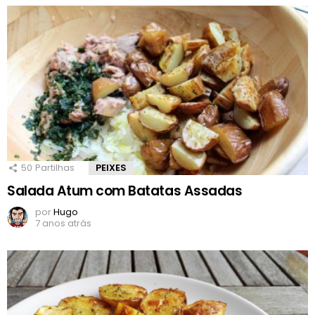
50
Partilhas
PEIXES
Salada Atum com Batatas Assadas
por
Hugo
7 anos atrás