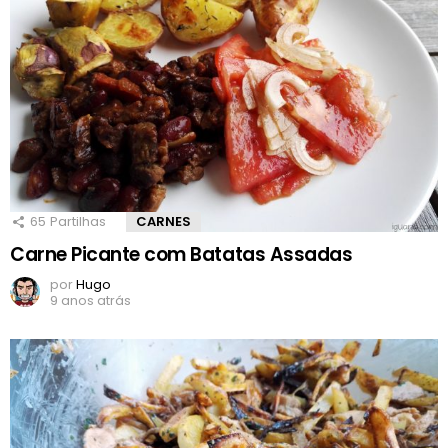
65
Partilhas
CARNES
Carne Picante com Batatas Assadas
por
Hugo
9 anos atrás