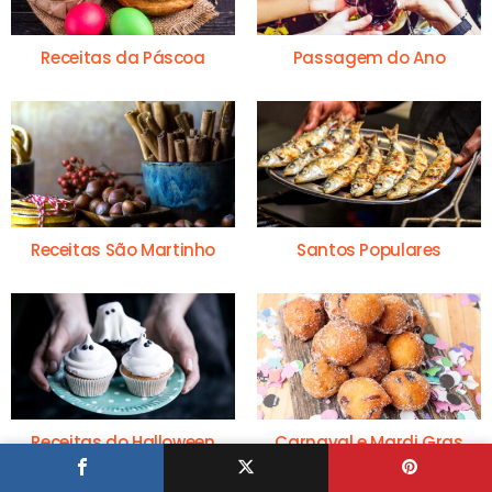
Receitas da Páscoa
Passagem do Ano
Receitas São Martinho
Santos Populares
Receitas do Halloween
Carnaval e Mardi Gras