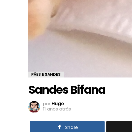
PÃES E SANDES
Sandes Bifana
por
Hugo
11 anos atrás
Share