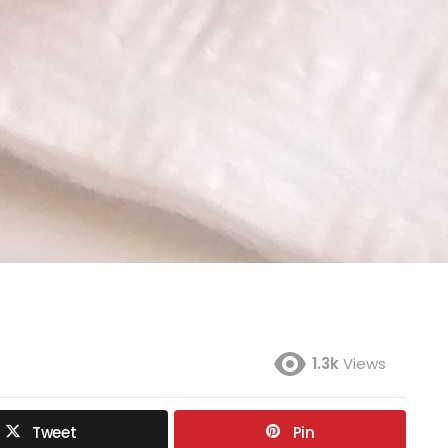
1.3k
Views
Tweet
Pin