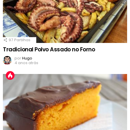
97
Partilhas
Tradicional Polvo Assado no Forno
por
Hugo
4 anos atrás