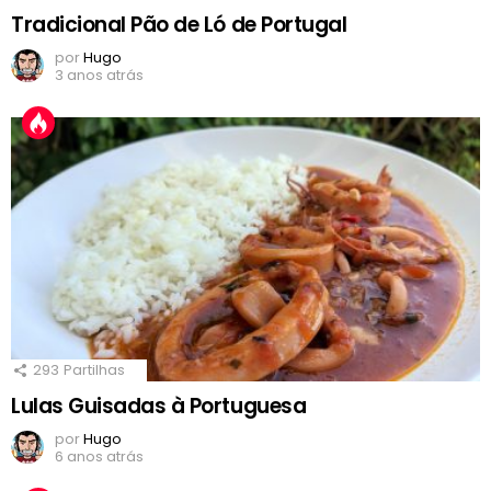
Tradicional Pão de Ló de Portugal
por
Hugo
3 anos atrás
293
Partilhas
Lulas Guisadas à Portuguesa
por
Hugo
6 anos atrás