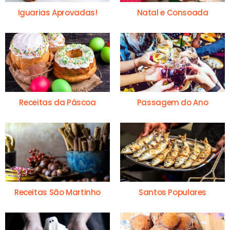
Iguarias Aprovadas!
Natal e Consoada
Receitas da Páscoa
Passagem do Ano
Receitas São Martinho
Santos Populares