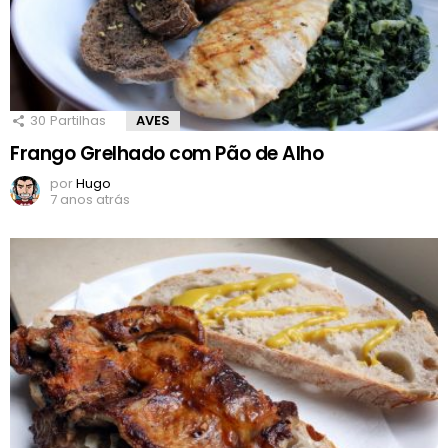
30
Partilhas
AVES
Frango Grelhado com Pão de Alho
por
Hugo
7 anos atrás