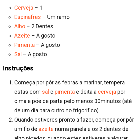
Cerveja
– 1
Espinafres
– Um ramo
Alho
– 2 Dentes
Azeite
– A gosto
Pimenta
– A gosto
Sal
– A gosto
Instruções
Começa por pôr as febras a marinar, tempera
estas com
sal
e
pimenta
e deita a
cerveja
por
cima e põe de parte pelo menos 30minutos (até
de um dia para outro no frigorífico).
Quando estiveres pronto a fazer, começa por pôr
um fio de
azeite
numa panela e os 2 dentes de
alho picados, quando estes estiveres a alourar,