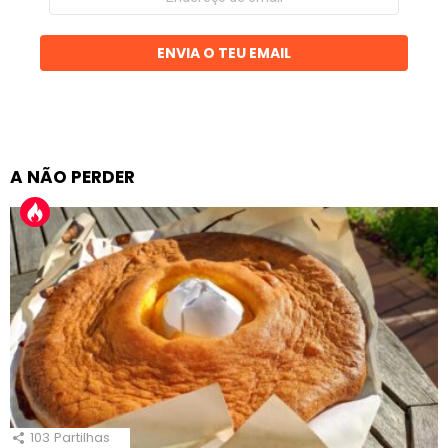
de
email
ENVIA O TEU EMAIL
A NÃO PERDER
103
Partilhas