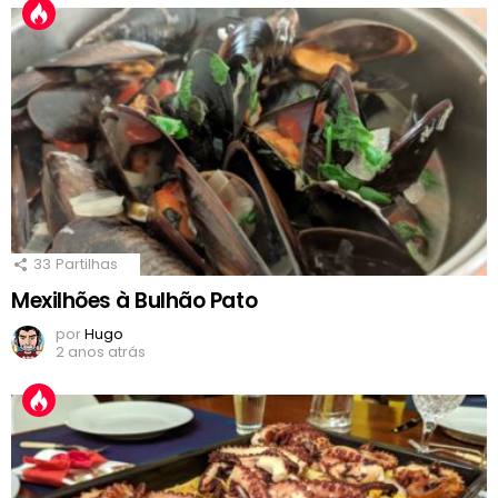
33
Partilhas
Mexilhões à Bulhão Pato
por
Hugo
2 anos atrás