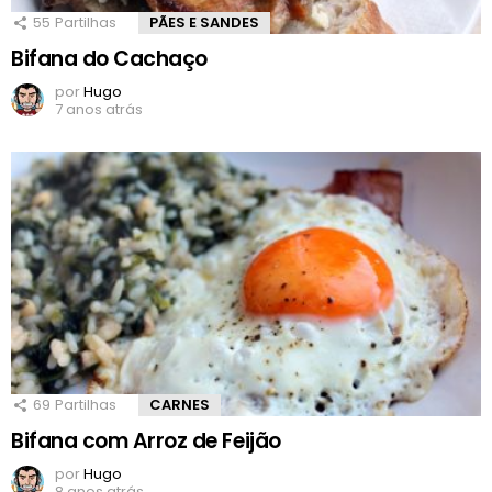
55
Partilhas
PÃES E SANDES
Bifana do Cachaço
por
Hugo
7 anos atrás
69
Partilhas
CARNES
Bifana com Arroz de Feijão
por
Hugo
8 anos atrás