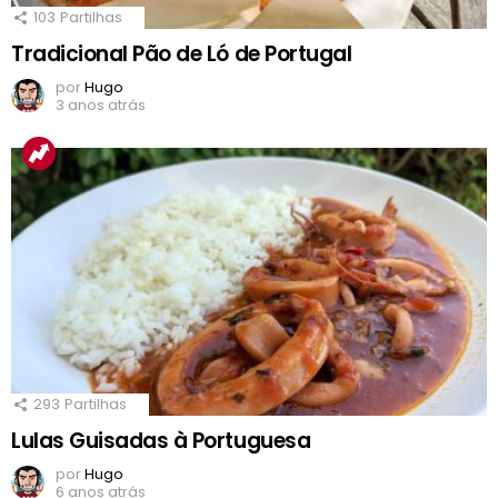
103
Partilhas
Tradicional Pão de Ló de Portugal
por
Hugo
3 anos atrás
293
Partilhas
Lulas Guisadas à Portuguesa
por
Hugo
6 anos atrás