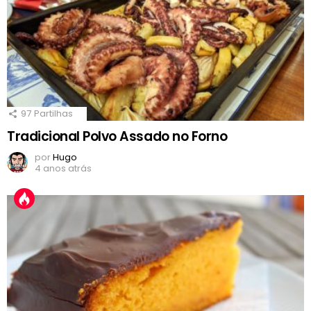
97
Partilhas
Tradicional Polvo Assado no Forno
por
Hugo
4 anos atrás