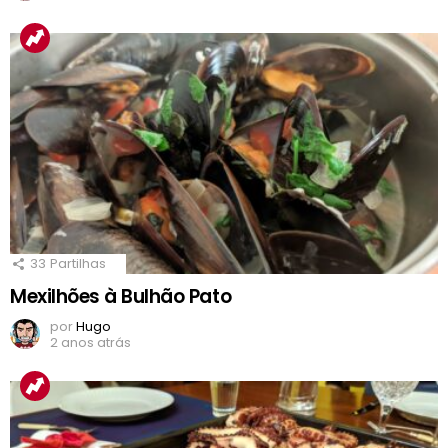
33
Partilhas
Mexilhões à Bulhão Pato
por
Hugo
2 anos atrás