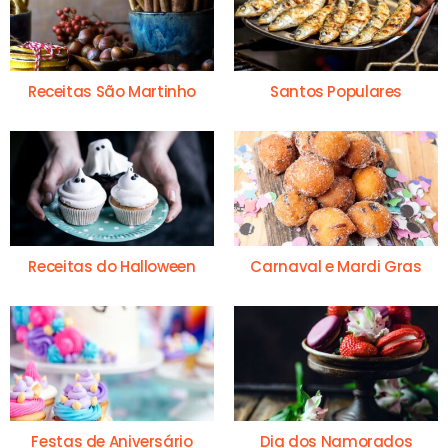
Receitas São Martinho
Santos Populares
Receitas do Halloween
Carnaval e Mardi Gras
Festas de Aniversário
Dia dos Namorados