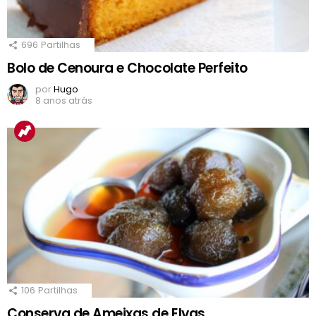
696
Partilhas
Bolo de Cenoura e Chocolate Perfeito
por
Hugo
8 anos atrás
106
Partilhas
Conserva de Ameixas de Elvas