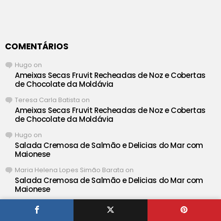
COMENTÁRIOS
Hugo
on
Ameixas Secas Fruvit Recheadas de Noz e Cobertas
de Chocolate da Moldávia
Teresa Carla Batista
on
Ameixas Secas Fruvit Recheadas de Noz e Cobertas
de Chocolate da Moldávia
Hugo
on
Salada Cremosa de Salmão e Delicias do Mar com
Maionese
Maria Helena Lopes Simão Barata
on
Salada Cremosa de Salmão e Delicias do Mar com
Maionese
Hugo
on
Salada de Couve Roxa à Americana • Red Cabbage