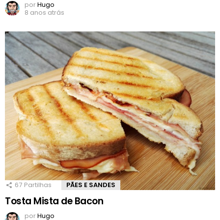
por
Hugo
8 anos atrás
67
Partilhas
PÃES E SANDES
Tosta Mista de Bacon
por
Hugo