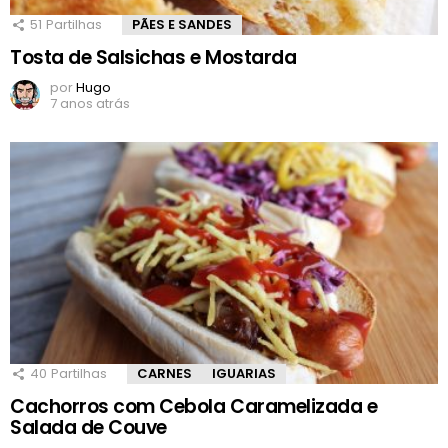
51
Partilhas
PÃES E SANDES
Tosta de Salsichas e Mostarda
por
Hugo
7 anos atrás
40
Partilhas
CARNES
IGUARIAS
Cachorros com Cebola Caramelizada e
Salada de Couve