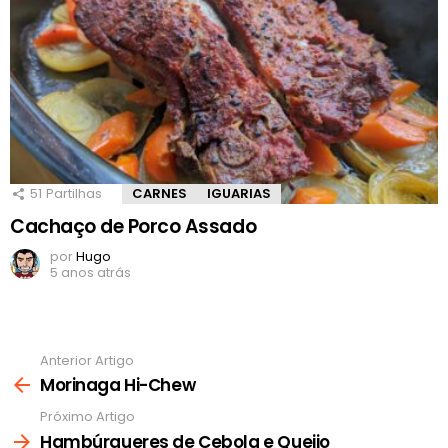
51
Partilhas
CARNES
IGUARIAS
Cachaço de Porco Assado
por
Hugo
5 anos atrás
Anterior Artigo
Ver
mais
Morinaga Hi-Chew
Próximo Artigo
Hambúrgueres de Cebola e Queijo