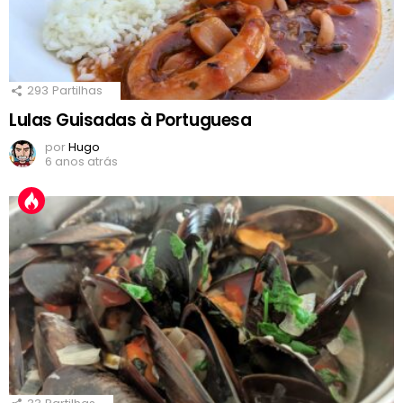
293
Partilhas
Lulas Guisadas à Portuguesa
por
Hugo
6 anos atrás