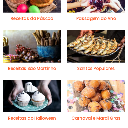
Receitas da Páscoa
Passagem do Ano
Receitas São Martinho
Santos Populares
Receitas do Halloween
Carnaval e Mardi Gras