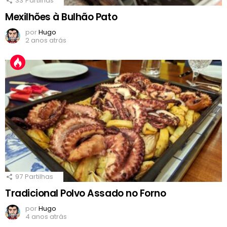
33
Partilhas
Mexilhões à Bulhão Pato
por
Hugo
2 anos atrás
97
Partilhas
Tradicional Polvo Assado no Forno
por
Hugo
4 anos atrás