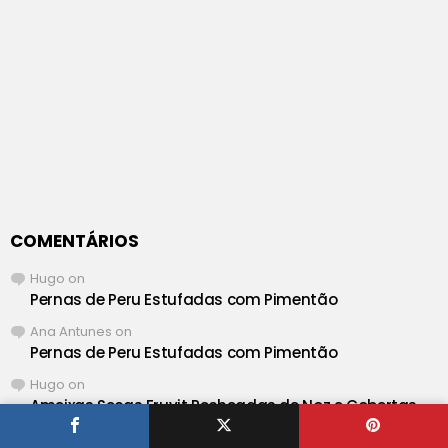
COMENTÁRIOS
Hugo
on
Pernas de Peru Estufadas com Pimentão
Ana Antunes
on
Pernas de Peru Estufadas com Pimentão
Hugo
on
Ameixas Secas Fruvit Recheadas de Noz e Cobertas
de Chocolate da Moldávia