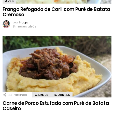
AVES
Frango Refogado de Caril com Puré de Batata
Cremoso
por
Hugo
8 meses atrás
33
Partilhas
CARNES
IGUARIAS
Carne de Porco Estufada com Puré de Batata
Caseiro