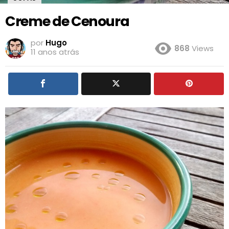
Creme de Cenoura
por
Hugo
868
Views
11 anos atrás