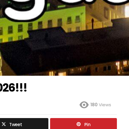
026!!!
180
Views
Tweet
Pin