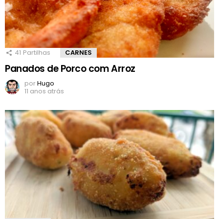
41
Partilhas
CARNES
Panados de Porco com Arroz
por
Hugo
11 anos atrás