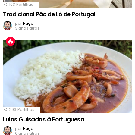
103
Partilhas
Tradicional Pão de Ló de Portugal
por
Hugo
3 anos atrás
293
Partilhas
Lulas Guisadas à Portuguesa
por
Hugo
6 anos atrás