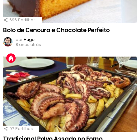
696
Partilhas
Bolo de Cenoura e Chocolate Perfeito
por
Hugo
8 anos atrás
97
Partilhas
Tradicional Polvo Assado no Forno