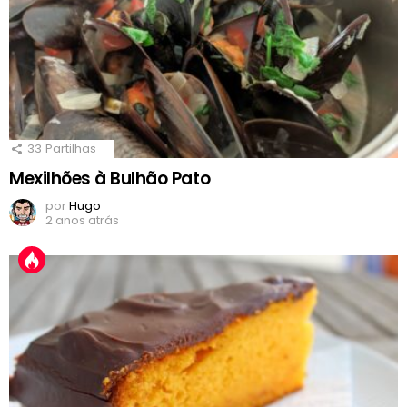
33
Partilhas
Mexilhões à Bulhão Pato
por
Hugo
2 anos atrás