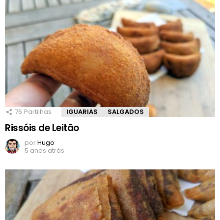
76
Partilhas
IGUARIAS
SALGADOS
Rissóis de Leitão
por
Hugo
5 anos atrás