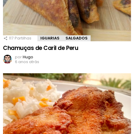
117
Partilhas
IGUARIAS
SALGADOS
Chamuças de Caril de Peru
por
Hugo
6 anos atrás