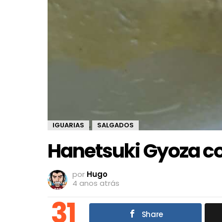
IGUARIAS
SALGADOS
,
Hanetsuki Gyoza c
por
Hugo
4 anos atrás
31
Share