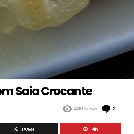
om Saia Crocante
Coment
480
Views
2
Tweet
Pin