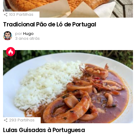
103
Partilhas
Tradicional Pão de Ló de Portugal
por
Hugo
3 anos atrás
293
Partilhas
Lulas Guisadas à Portuguesa