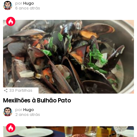
por
Hugo
6 anos atrás
33
Partilhas
Mexilhões à Bulhão Pato
por
Hugo
2 anos atrás