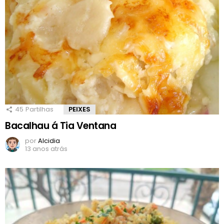
45
Partilhas
PEIXES
Bacalhau á Tia Ventana
por
Alcidia
13 anos atrás