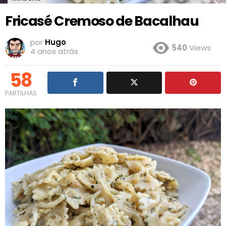
Fricasé Cremoso de Bacalhau
por
Hugo
540
Views
4 anos atrás
58
PARTILHAS