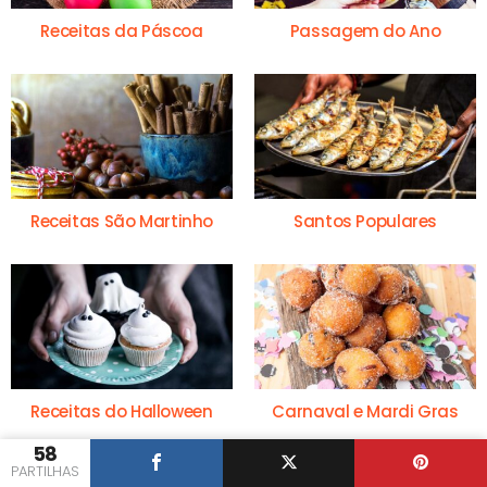
Receitas da Páscoa
Passagem do Ano
Receitas São Martinho
Santos Populares
Receitas do Halloween
Carnaval e Mardi Gras
58
PARTILHAS