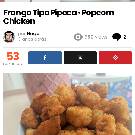
Frango Tipo Pipoca · Popcorn
Chicken
por
Hugo
Co
780
Views
2
3 anos atrás
53
PARTILHAS