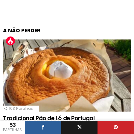
A NÃO PERDER
103
Partilhas
Tradicional Pão de Ló de Portugal
53
por
Hugo
PARTILHAS
3 anos atrás