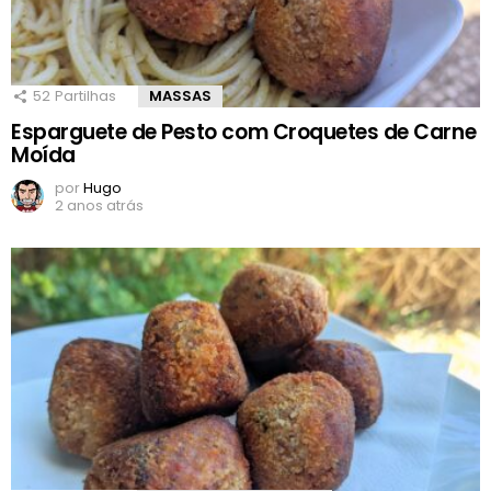
52
Partilhas
MASSAS
Esparguete de Pesto com Croquetes de Carne
Moída
por
Hugo
2 anos atrás