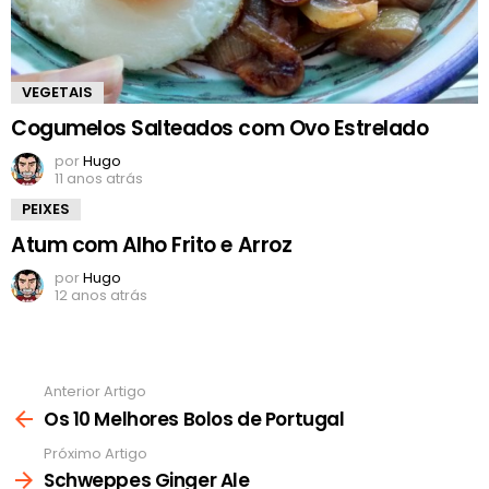
VEGETAIS
Cogumelos Salteados com Ovo Estrelado
por
Hugo
11 anos atrás
PEIXES
Atum com Alho Frito e Arroz
por
Hugo
12 anos atrás
Anterior Artigo
Ver
mais
Os 10 Melhores Bolos de Portugal
Próximo Artigo
Schweppes Ginger Ale