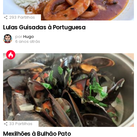
293
Partilhas
Lulas Guisadas à Portuguesa
por
Hugo
6 anos atrás
33
Partilhas
Mexilhões à Bulhão Pato