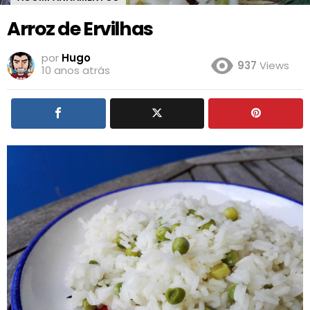
Arroz de Ervilhas
por
Hugo
937
Views
10 anos atrás