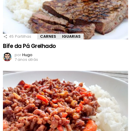
45
Partilhas
CARNES
IGUARIAS
Bife da Pá Grelhado
por
Hugo
7 anos atrás