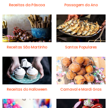
Receitas da Páscoa
Passagem do Ano
Receitas São Martinho
Santos Populares
Receitas do Halloween
Carnaval e Mardi Gras