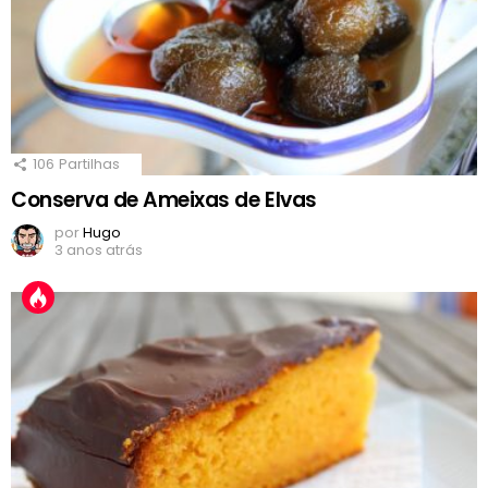
106
Partilhas
Conserva de Ameixas de Elvas
por
Hugo
3 anos atrás