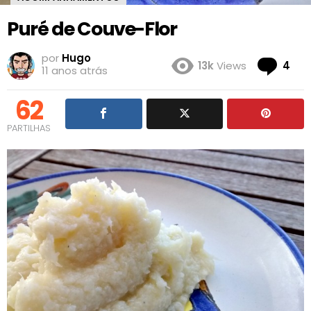
Puré de Couve-Flor
por
Hugo
Co
13k
Views
4
11 anos atrás
62
PARTILHAS