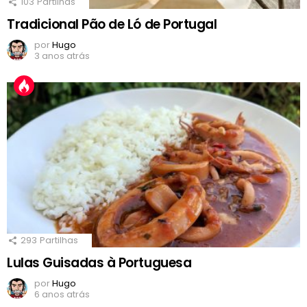
103
Partilhas
Tradicional Pão de Ló de Portugal
por
Hugo
3 anos atrás
293
Partilhas
Lulas Guisadas à Portuguesa
por
Hugo
6 anos atrás