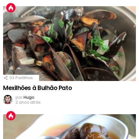
33
Partilhas
Mexilhões à Bulhão Pato
por
Hugo
2 anos atrás