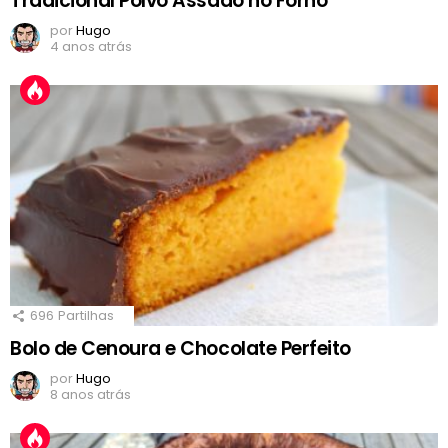
Tradicional Polvo Assado no Forno
por
Hugo
4 anos atrás
696
Partilhas
Bolo de Cenoura e Chocolate Perfeito
por
Hugo
8 anos atrás