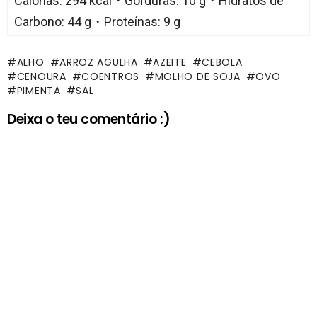
Calorias: 294 kcal・Gorduras: 10 g・Hidratos de
Carbono: 44 g・Proteínas: 9 g
ALHO
ARROZ AGULHA
AZEITE
CEBOLA
CENOURA
COENTROS
MOLHO DE SOJA
OVO
PIMENTA
SAL
Deixa o teu comentário :)