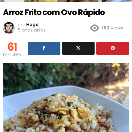
Arroz Frito com Ovo Rápido
por
Hugo
750
Views
5 anos atrás
61
PARTILHAS