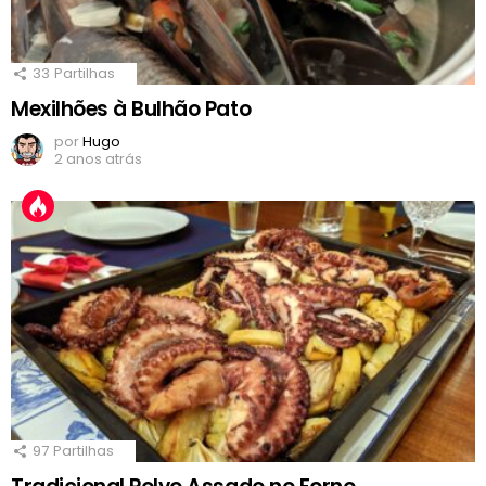
33
Partilhas
Mexilhões à Bulhão Pato
por
Hugo
2 anos atrás
97
Partilhas