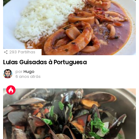
293
Partilhas
Lulas Guisadas à Portuguesa
por
Hugo
6 anos atrás