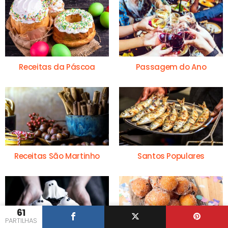
Receitas da Páscoa
Passagem do Ano
Receitas São Martinho
Santos Populares
61
PARTILHAS