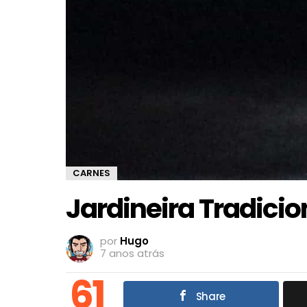
CARNES
Jardineira Tradicio
por
Hugo
7 anos atrás
61
Share