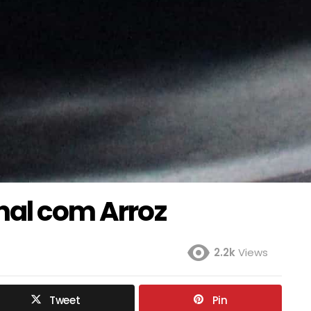
nal com Arroz
2.2k
Views
Tweet
Pin