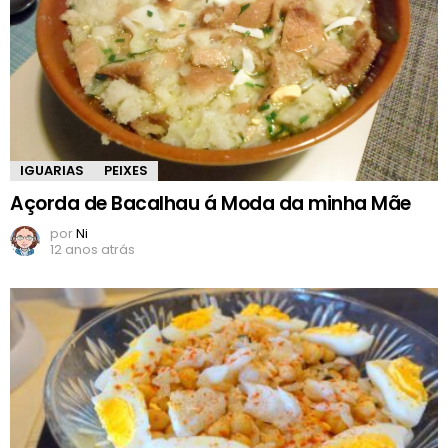
IGUARIAS
PEIXES
Açorda de Bacalhau á Moda da minha Mãe
por
Ni
12 anos atrás