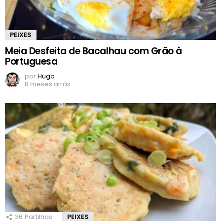
PEIXES
Meia Desfeita de Bacalhau com Grão à
Portuguesa
por
Hugo
8 meses atrás
36
Partilhas
PEIXES