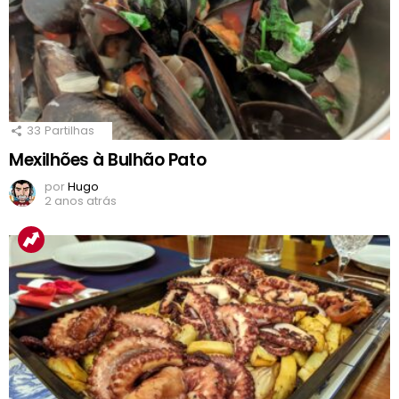
33
Partilhas
Mexilhões à Bulhão Pato
por
Hugo
2 anos atrás