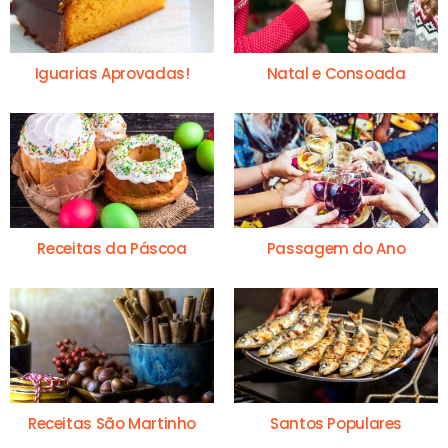
Iguarias Aprovadas!
Natal e Consoada
Receitas da Páscoa
Passagem do Ano
Receitas São Martinho
Santos Populares