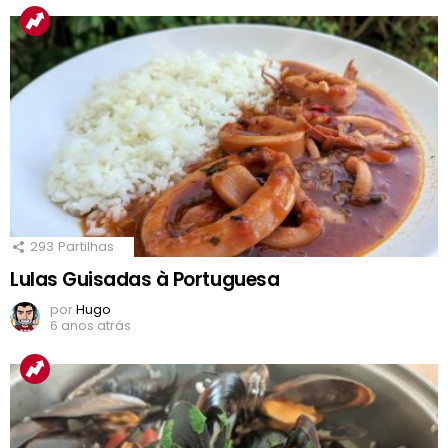
293
Partilhas
Lulas Guisadas à Portuguesa
por
Hugo
6 anos atrás