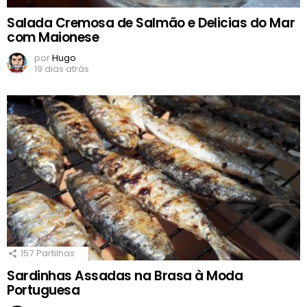
Salada Cremosa de Salmão e Delicias do Mar
com Maionese
por
Hugo
19 dias atrás
157
Partilhas
Sardinhas Assadas na Brasa à Moda
Portuguesa