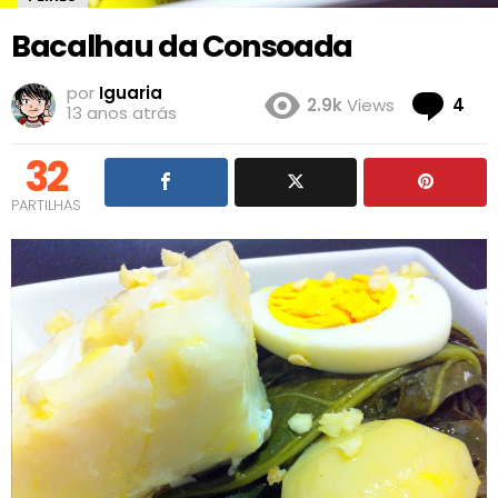
Bacalhau da Consoada
por
Iguaria
Co
2.9k
Views
4
13 anos atrás
32
PARTILHAS