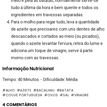
meio e pela as batatas, normalmente serve-se
tudo á última da hora e bem quente e todos os
ingredientes em travessas separadas.
Para o molho para regar tudo, leva a quantidade
de azeite que precisares com uns dentes de alho
descascados e cortados ao meio (ou picados),
quando o azeite levantar fervura, retira do lume e
adiciona um toque de vinagre, serve á parte
morno com as travessas.
Informação Nutricional
Tempo: 40 Minutos・Dificuldade: Média
ALHO
AZEITE
BACALHAU
BATATA
COUVE PORTUGUESA
OVOS
SAL
VINAGRE
4 COMENTÁRIOS