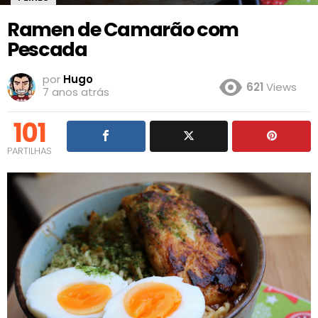
Ramen de Camarão com
Pescada
por
Hugo
621
Views
7 anos atrás
101
PARTILHAS