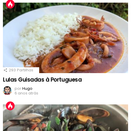
293
Partilhas
Lulas Guisadas à Portuguesa
por
Hugo
6 anos atrás