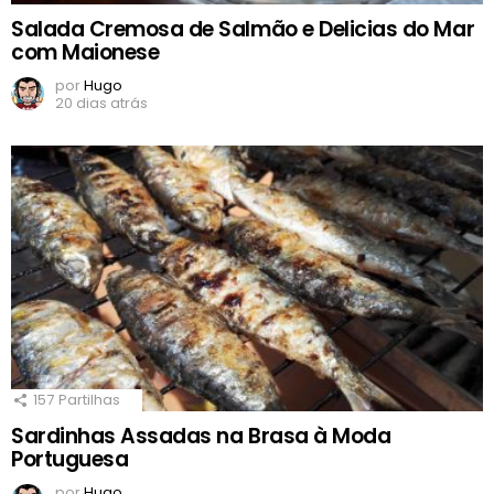
Salada Cremosa de Salmão e Delicias do Mar
com Maionese
por
Hugo
20 dias atrás
157
Partilhas
Sardinhas Assadas na Brasa à Moda
Portuguesa
por
Hugo