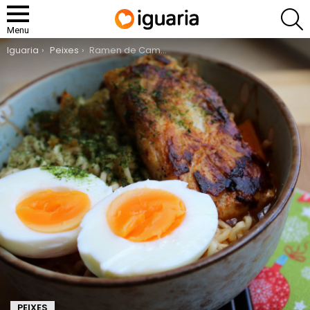
P
Menu
You are here:
Iguaria
Peixes
Ramen de Camarão com Pescada
PEIXES