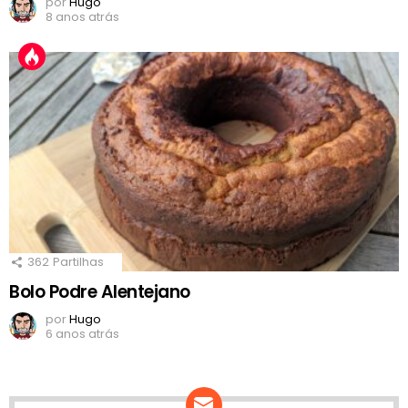
por
Hugo
8 anos atrás
362
Partilhas
Bolo Podre Alentejano
por
Hugo
6 anos atrás