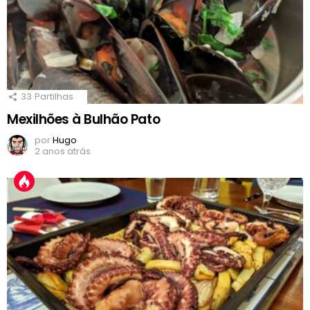
33
Partilhas
Mexilhões à Bulhão Pato
por
Hugo
2 anos atrás