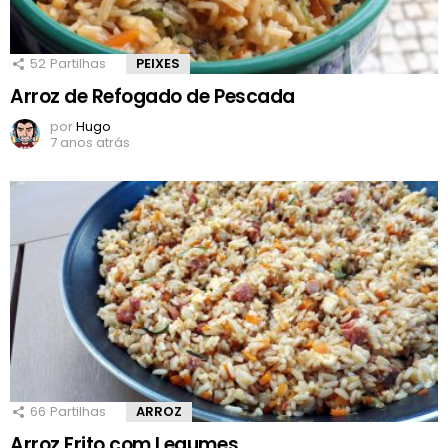
52
Partilhas
PEIXES
Arroz de Refogado de Pescada
por
Hugo
7 anos atrás
66
Partilhas
ARROZ
Arroz Frito com Legumes