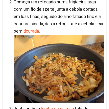
Começa um refogado numa frigideira larga
com um fio de azeite junta a cebola cortada
em luas finas, seguido do alho fatiado fino e a
cenoura picada, deixa refogar até a cebola ficar
bem
dourada
.
Junta então o
lombo de salmão
fatiado,