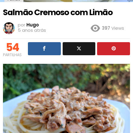
Salmão Cremoso com Limão
por
Hugo
397
Views
5 anos atrás
54
PARTILHAS