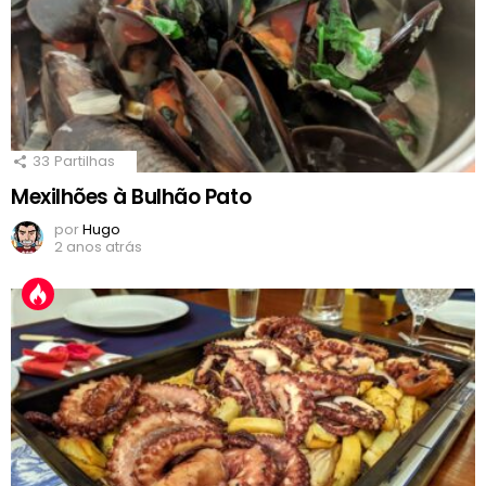
33
Partilhas
Mexilhões à Bulhão Pato
por
Hugo
2 anos atrás