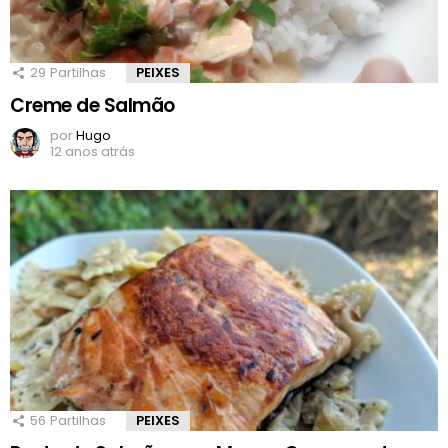
29
Partilhas
PEIXES
Creme de Salmão
por
Hugo
12 anos atrás
56
Partilhas
PEIXES