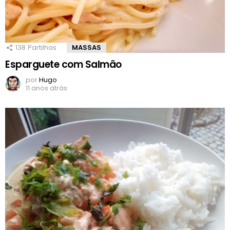
138
Partilhas
MASSAS
Esparguete com Salmão
por
Hugo
11 anos atrás