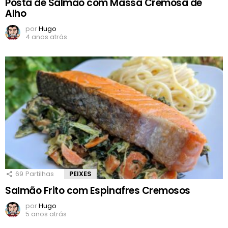
Posta de Salmão com Massa Cremosa de
Alho
por
Hugo
4 anos atrás
69
Partilhas
PEIXES
Salmão Frito com Espinafres Cremosos
por
Hugo
5 anos atrás