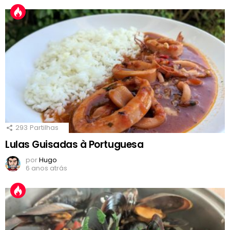
293
Partilhas
Lulas Guisadas à Portuguesa
por
Hugo
6 anos atrás