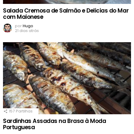
Salada Cremosa de Salmão e Delicias do Mar
com Maionese
por
Hugo
21 dias atrás
157
Partilhas
Sardinhas Assadas na Brasa à Moda
Portuguesa