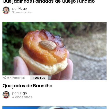
Queijadinhas Folhadas de Queijo Fundido
por
Hugo
3 anos atrás
57
Partilhas
TARTES
Queijadas de Baunilha
por
Hugo
4 anos atrás