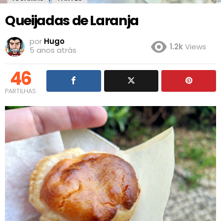
Queijadas de Laranja
por
Hugo
1.2k
Views
5 anos atrás
46
PARTILHAS