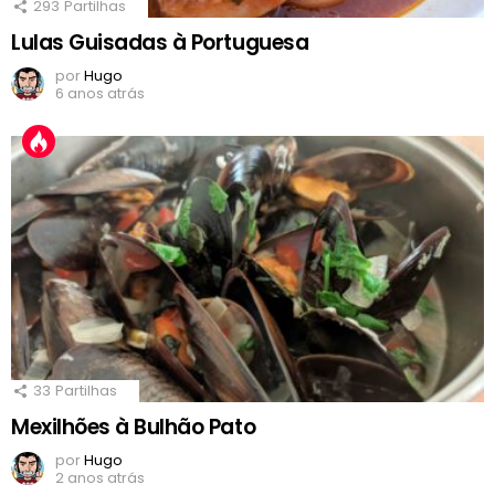
293
Partilhas
Lulas Guisadas à Portuguesa
por
Hugo
6 anos atrás
33
Partilhas
Mexilhões à Bulhão Pato
por
Hugo
2 anos atrás