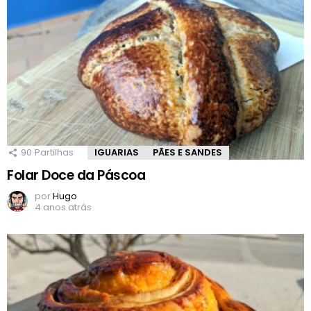
90
Partilhas
IGUARIAS
PÃES E SANDES
Folar Doce da Páscoa
por
Hugo
4 anos atrás