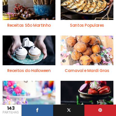
Receitas São Martinho
Santos Populares
Receitas do Halloween
Carnaval e Mardi Gras
143
PARTILHAS
Festas de Aniversário
Dia dos Namorados