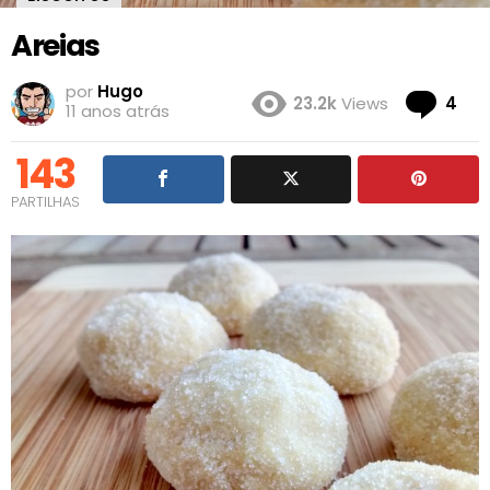
Areias
por
Hugo
Co
23.2k
Views
4
11 anos atrás
143
PARTILHAS