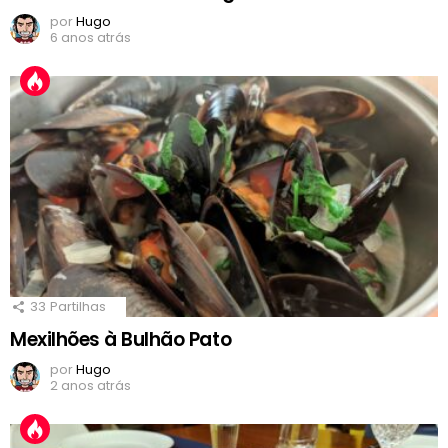
por
Hugo
6 anos atrás
33
Partilhas
Mexilhões à Bulhão Pato
por
Hugo
2 anos atrás