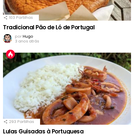
103
Partilhas
Tradicional Pão de Ló de Portugal
por
Hugo
3 anos atrás
293
Partilhas
Lulas Guisadas à Portuguesa