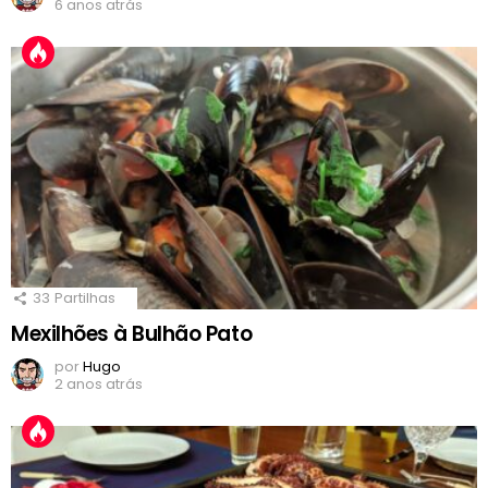
6 anos atrás
33
Partilhas
Mexilhões à Bulhão Pato
por
Hugo
2 anos atrás