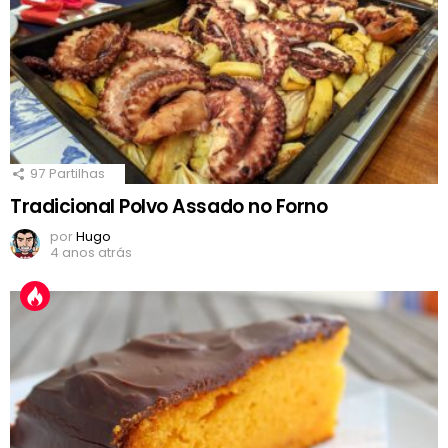
97
Partilhas
Tradicional Polvo Assado no Forno
por
Hugo
4 anos atrás