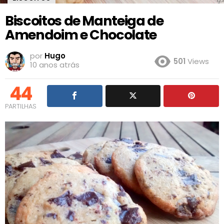
Biscoitos de Manteiga de
Amendoim e Chocolate
por
Hugo
501
Views
10 anos atrás
44
PARTILHAS