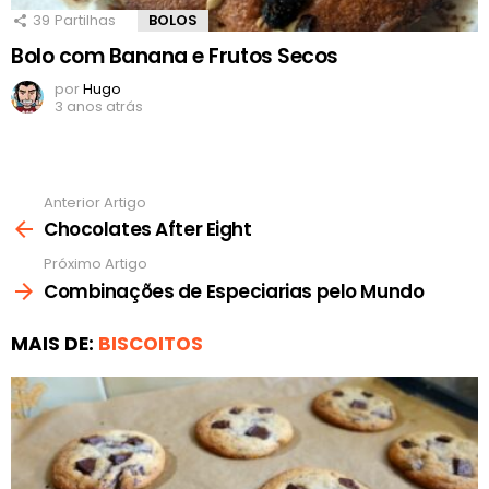
39
Partilhas
BOLOS
Bolo com Banana e Frutos Secos
por
Hugo
3 anos atrás
Anterior Artigo
Ver
mais
Chocolates After Eight
Próximo Artigo
Combinações de Especiarias pelo Mundo
MAIS DE:
BISCOITOS