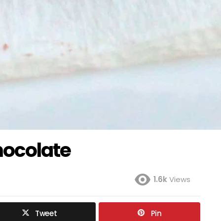
hocolate
1.6k
Views
Tweet
Pin