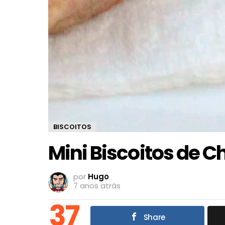
BISCOITOS
Mini Biscoitos de C
por
Hugo
7 anos atrás
37
Share