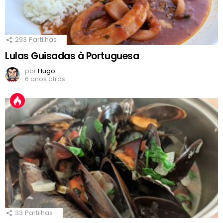
293
Partilhas
Lulas Guisadas à Portuguesa
por
Hugo
6 anos atrás
33
Partilhas