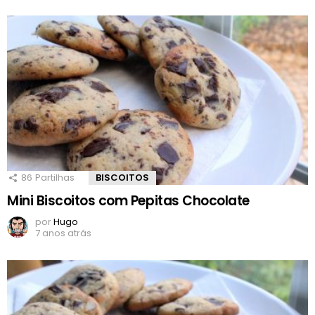
86
Partilhas
BISCOITOS
Mini Biscoitos com Pepitas Chocolate
por
Hugo
7 anos atrás