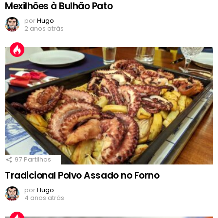
Mexilhões à Bulhão Pato
por
Hugo
2 anos atrás
97
Partilhas
Tradicional Polvo Assado no Forno
por
Hugo
4 anos atrás