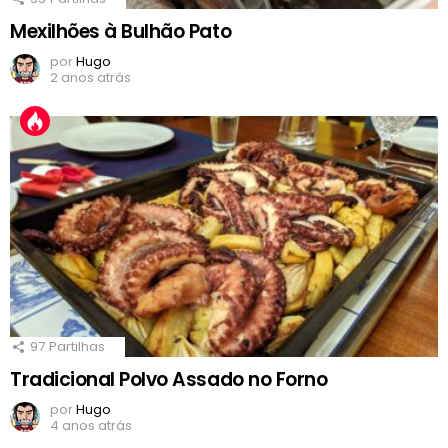
Mexilhões à Bulhão Pato
por
Hugo
2 anos atrás
97
Partilhas
Tradicional Polvo Assado no Forno
por
Hugo
4 anos atrás