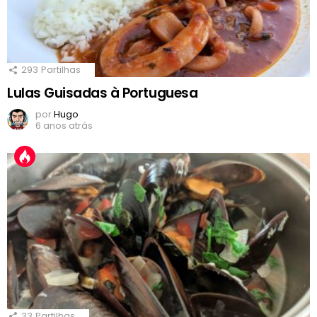
293
Partilhas
Lulas Guisadas à Portuguesa
por
Hugo
6 anos atrás
33
Partilhas