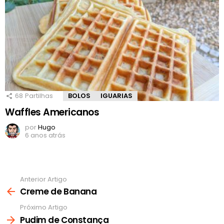
68
Partilhas
BOLOS
IGUARIAS
Waffles Americanos
por
Hugo
6 anos atrás
Anterior Artigo
Ver
mais
Creme de Banana
Próximo Artigo
Pudim de Constança