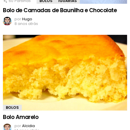
60
Partilhas
BOLOS
IGUARIAS
Bolo de Camadas de Baunilha e Chocolate
por
Hugo
8 anos atrás
BOLOS
Bolo Amarelo
por
Alcidia