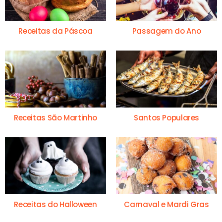
Receitas da Páscoa
Passagem do Ano
Receitas São Martinho
Santos Populares
Receitas do Halloween
Carnaval e Mardi Gras