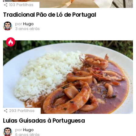
103
Partilhas
Tradicional Pão de Ló de Portugal
por
Hugo
3 anos atrás
293
Partilhas
Lulas Guisadas à Portuguesa
por
Hugo
6 anos atrás