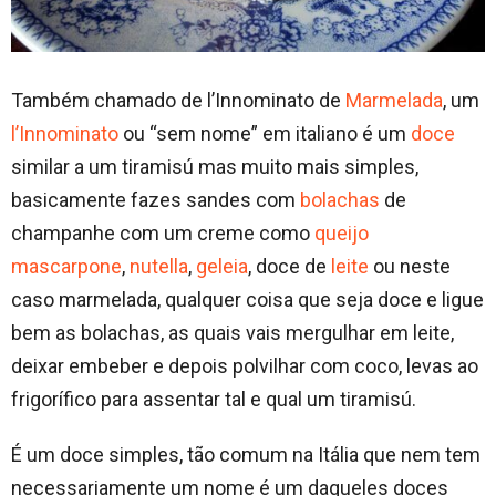
Também chamado de l’Innominato de
Marmelada
, um
l’Innominato
ou “sem nome” em italiano é um
doce
similar a um tiramisú mas muito mais simples,
basicamente fazes sandes com
bolachas
de
champanhe com um creme como
queijo
mascarpone
,
nutella
,
geleia
, doce de
leite
ou neste
caso marmelada, qualquer coisa que seja doce e ligue
bem as bolachas, as quais vais mergulhar em leite,
deixar embeber e depois polvilhar com coco, levas ao
frigorífico para assentar tal e qual um tiramisú.
É um doce simples, tão comum na Itália que nem tem
necessariamente um nome é um daqueles doces