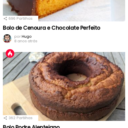
696
Partilhas
Bolo de Cenoura e Chocolate Perfeito
por
Hugo
8 anos atrás
362
Partilhas
Bolo Podre Alentejano