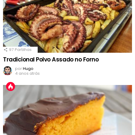
97
Partilhas
Tradicional Polvo Assado no Forno
por
Hugo
4 anos atrás