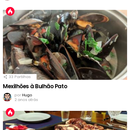
33
Partilhas
Mexilhões à Bulhão Pato
por
Hugo
2 anos atrás