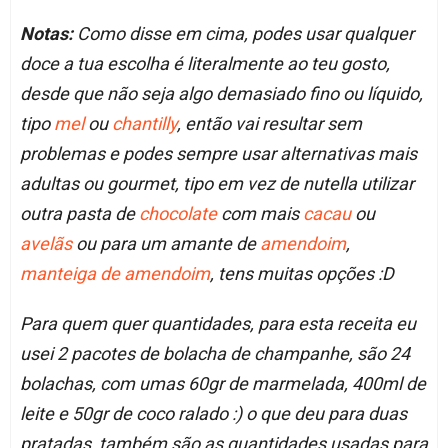
Notas:
Como disse em cima, podes usar qualquer
doce a tua escolha é literalmente ao teu gosto,
desde que não seja algo demasiado fino ou líquido,
tipo
mel
ou
chantilly
, então vai resultar sem
problemas e podes sempre usar alternativas mais
adultas ou gourmet, tipo em vez de nutella utilizar
outra pasta de
chocolate
com mais
cacau
ou
avelãs
ou para um amante de
amendoim
,
manteiga de amendoim
, tens muitas opções :D
Para quem quer quantidades, para esta receita eu
usei 2 pacotes de bolacha de champanhe, são 24
bolachas, com umas 60gr de marmelada, 400ml de
leite e 50gr de coco ralado :) o que deu para duas
pratadas, também são as quantidades usadas para