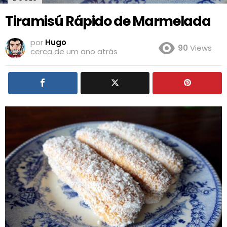
Tiramisú Rápido de Marmelada
por
Hugo
90
Views
cerca de um ano atrás