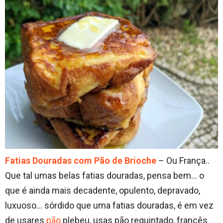
Fatias Douradas com Pão de Brioche
– Ou França..
Que tal umas belas fatias douradas, pensa bem… o
que é ainda mais decadente, opulento, depravado,
luxuoso… sórdido que uma fatias douradas, é em vez
de usares
pão
plebeu, usas pão requintado, francês