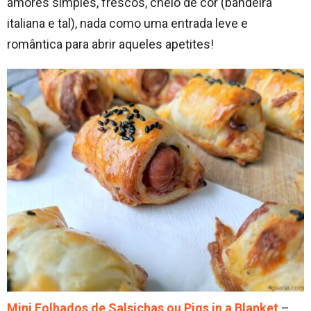
amores simples, frescos, cheio de côr (bandeira
italiana e tal), nada como uma entrada leve e
romântica para abrir aqueles apetites!
Mini Folhados de Salsichas ou Pigs in a Blanket
–