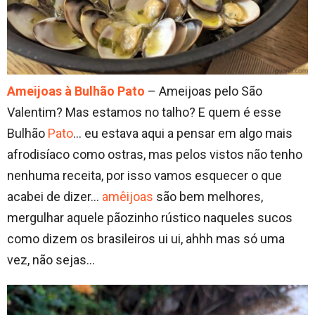
Ameijoas à Bulhão Pato
– Ameijoas pelo São
Valentim? Mas estamos no talho? E quem é esse
Bulhão
Pato
… eu estava aqui a pensar em algo mais
afrodisíaco como ostras, mas pelos vistos não tenho
nenhuma receita, por isso vamos esquecer o que
acabei de dizer…
amêijoas
são bem melhores,
mergulhar aquele pãozinho rústico naqueles sucos
como dizem os brasileiros ui ui, ahhh mas só uma
vez, não sejas…