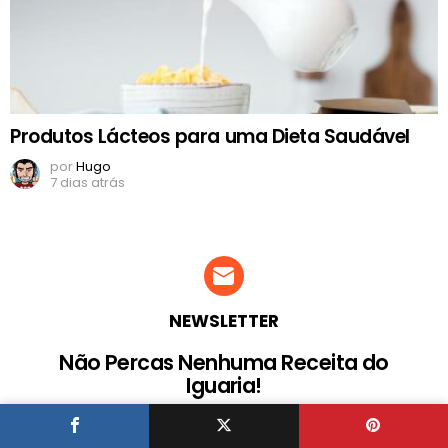
Produtos Lácteos para uma Dieta Saudável
por
Hugo
7 dias atrás
NEWSLETTER
Não Percas Nenhuma Receita do
Iguaria!
Envia o teu endereço de email para receberes receitas,
dicas e truqes novos todos os dias! E se não gostares