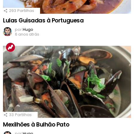
293
Partilhas
Lulas Guisadas à Portuguesa
por
Hugo
6 anos atrás
33
Partilhas
Mexilhões à Bulhão Pato
por
Hugo