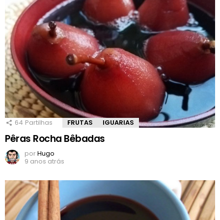
64
Partilhas
FRUTAS
IGUARIAS
Pêras Rocha Bêbadas
por
Hugo
9 anos atrás