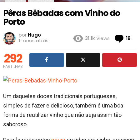
Pêras Bêbadas com Vinho do
Porto
por
Hugo
Co
31.1k
Views
18
11 anos atrás
292
PARTILHAS
Um daqueles doces tradicionais portugueses,
simples de fazer e delicioso, também é uma boa
forma de reutilizar vinho que não seja assim tão
saboroso.
Para fazeres estas
peras
cozidas em vinho, precisas