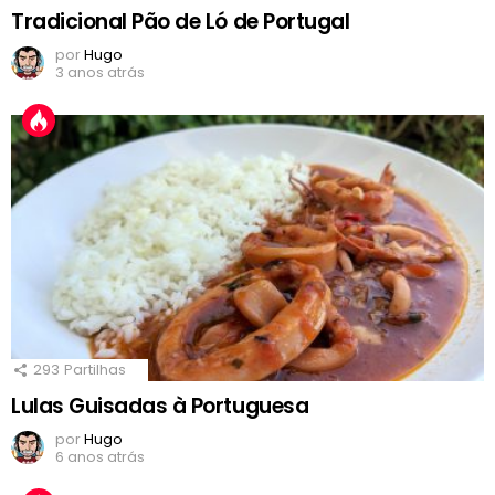
Tradicional Pão de Ló de Portugal
por
Hugo
3 anos atrás
293
Partilhas
Lulas Guisadas à Portuguesa
por
Hugo
6 anos atrás