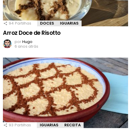
94
Partilhas
DOCES
IGUARIAS
Arroz Doce de Risotto
por
Hugo
6 anos atrás
93
Partilhas
IGUARIAS
RECEITA