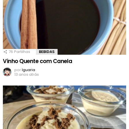
76
Partilhas
BEBIDAS
Vinho Quente com Canela
por
Iguaria
13 anos atrás