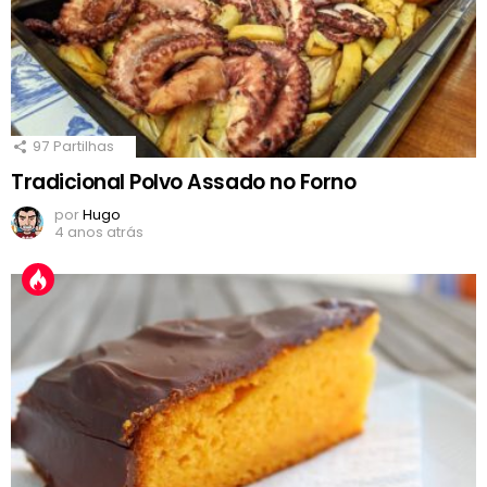
97
Partilhas
Tradicional Polvo Assado no Forno
por
Hugo
4 anos atrás