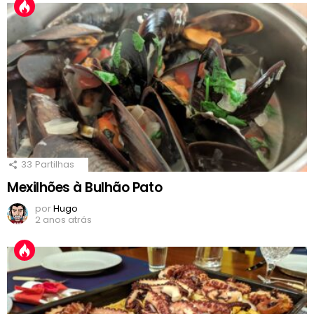
33
Partilhas
Mexilhões à Bulhão Pato
por
Hugo
2 anos atrás