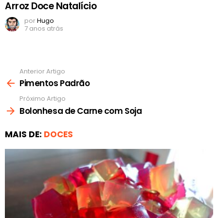
Arroz Doce Natalício
por
Hugo
7 anos atrás
Anterior Artigo
Ver
mais
Pimentos Padrão
Próximo Artigo
Bolonhesa de Carne com Soja
MAIS DE:
DOCES