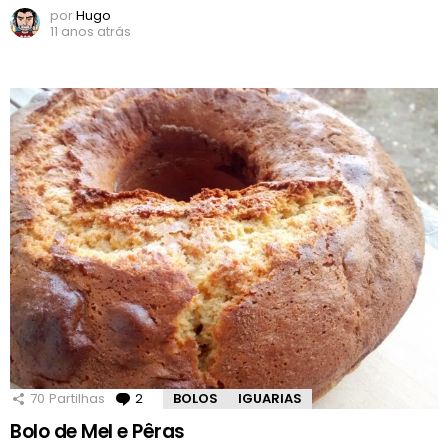
por
Hugo
11 anos atrás
70
Partilhas
2
Comentários
BOLOS
IGUARIAS
Bolo de Mel e Pêras