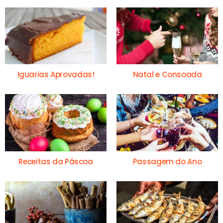
Iguarias Aprovadas!
Natal e Consoada
Receitas da Páscoa
Passagem do Ano