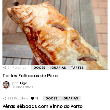
24
Partilhas
DOCES
IGUARIAS
TARTES
Tartes Folhadas de Pêra
por
Hugo
10 anos atrás
292
Partilhas
18
Comentários
DOCES
IGUARIAS
Pêras Bêbadas com Vinho do Porto