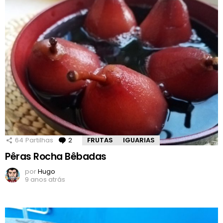
64
Partilhas
2
Comentários
FRUTAS
IGUARIAS
Pêras Rocha Bêbadas
por
Hugo
9 anos atrás