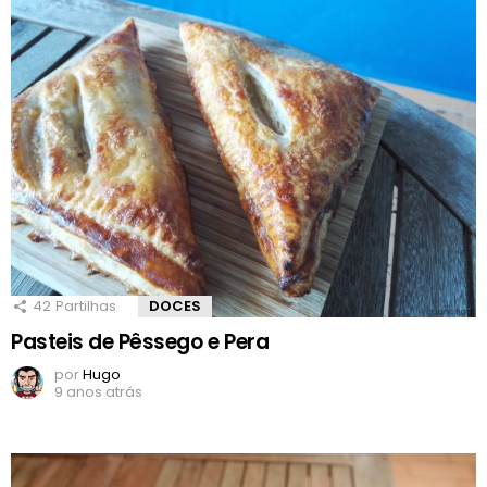
42
Partilhas
DOCES
Pasteis de Pêssego e Pera
por
Hugo
9 anos atrás