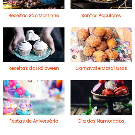
Receitas São Martinho
Santos Populares
Receitas do Halloween
Carnaval e Mardi Gras
Festas de Aniversário
Dia dos Namorados