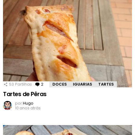
53
Partilhas
2
Comentários
DOCES
IGUARIAS
TARTES
Tartes de Pêras
por
Hugo
10 anos atrás