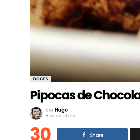
DOCES
Pipocas de Chocol
por
Hugo
8 anos atrás
30
Share