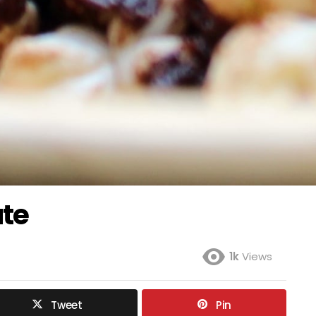
ate
1k
Views
Tweet
Pin