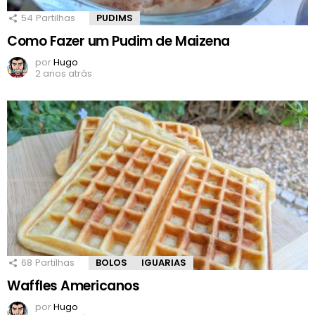
54
Partilhas
PUDIMS
Como Fazer um Pudim de Maizena
por
Hugo
2 anos atrás
68
Partilhas
BOLOS
IGUARIAS
Waffles Americanos
por
Hugo