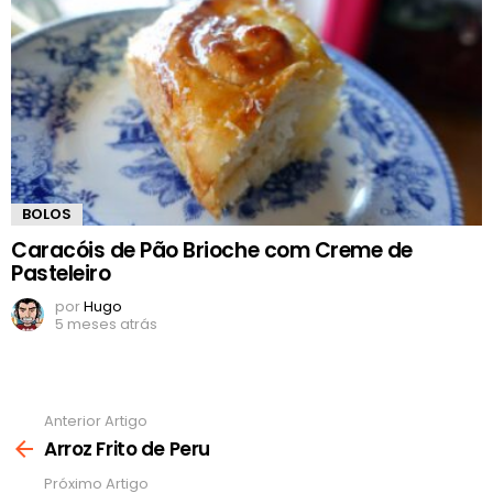
BOLOS
Caracóis de Pão Brioche com Creme de
Pasteleiro
por
Hugo
5 meses atrás
Anterior Artigo
Ver
mais
Arroz Frito de Peru
Próximo Artigo