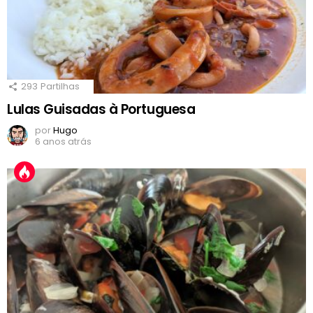
293
Partilhas
Lulas Guisadas à Portuguesa
por
Hugo
6 anos atrás