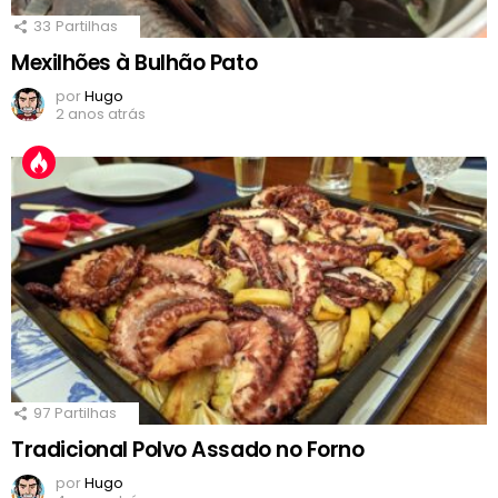
33
Partilhas
Mexilhões à Bulhão Pato
por
Hugo
2 anos atrás
97
Partilhas
Tradicional Polvo Assado no Forno
por
Hugo