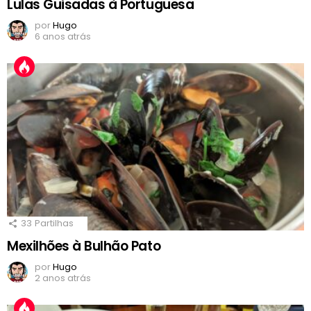
Lulas Guisadas à Portuguesa
por
Hugo
6 anos atrás
33
Partilhas
Mexilhões à Bulhão Pato
por
Hugo
2 anos atrás