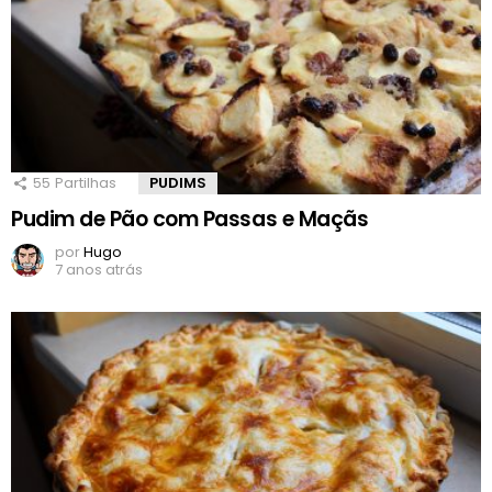
55
Partilhas
PUDIMS
Pudim de Pão com Passas e Maçãs
por
Hugo
7 anos atrás