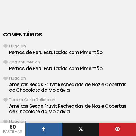
COMENTÁRIOS
Hugo
on
Pernas de Peru Estufadas com Pimentão
Ana Antunes
on
Pernas de Peru Estufadas com Pimentão
Hugo
on
Ameixas Secas Fruvit Recheadas de Noz e Cobertas
de Chocolate da Moldávia
Teresa Carla Batista
on
Ameixas Secas Fruvit Recheadas de Noz e Cobertas
de Chocolate da Moldávia
Hugo
on
50
Salada Cremosa de Salmão e Delicias do Mar com
PARTILHAS
Maionese