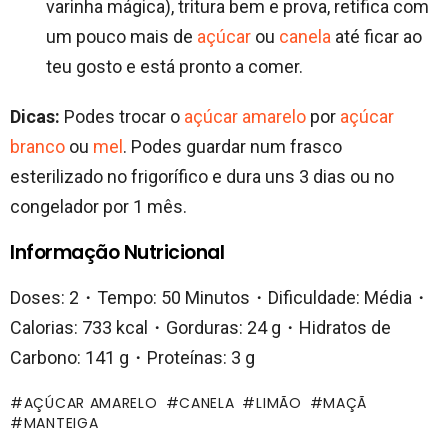
varinha mágica), tritura bem e prova, retifica com
um pouco mais de
açúcar
ou
canela
até ficar ao
teu gosto e está pronto a comer.
Dicas:
Podes trocar o
açúcar amarelo
por
açúcar
branco
ou
mel
. Podes guardar num frasco
esterilizado no frigorífico e dura uns 3 dias ou no
congelador por 1 mês.
Informação Nutricional
Doses: 2・Tempo: 50 Minutos・Dificuldade: Média・
Calorias: 733 kcal・Gorduras: 24 g・Hidratos de
Carbono: 141 g・Proteínas: 3 g
AÇÚCAR AMARELO
CANELA
LIMÃO
MAÇÃ
MANTEIGA