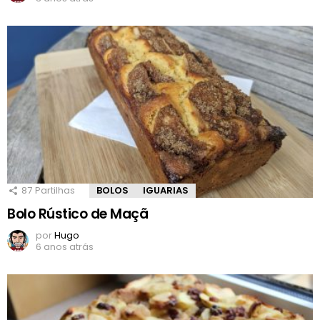
87
Partilhas
BOLOS
IGUARIAS
Bolo Rústico de Maçã
por
Hugo
6 anos atrás