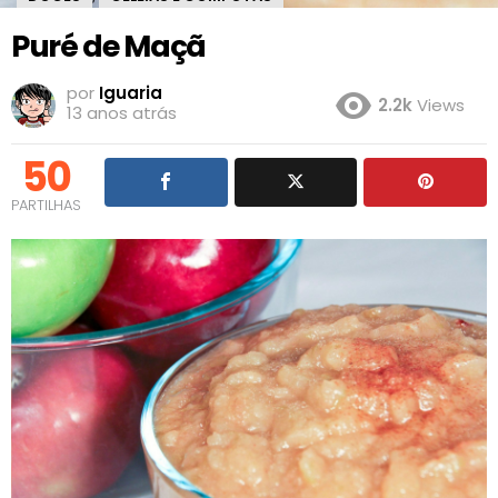
Puré de Maçã
por
Iguaria
2.2k
Views
13 anos atrás
50
PARTILHAS