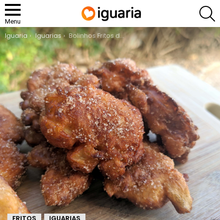
P
Menu
You are here:
Iguaria
Iguarias
Bolinhos Fritos de Maçã
FRITOS
IGUARIAS
,