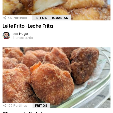
45
Partilhas
FRITOS
IGUARIAS
Leite Frito · Leche Frita
por
Hugo
3 anos atrás
107
Partilhas
FRITOS