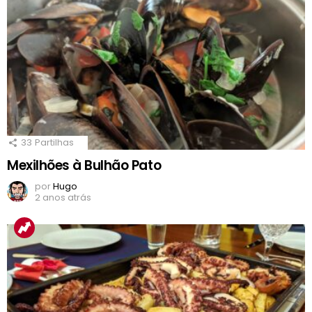
33
Partilhas
Mexilhões à Bulhão Pato
por
Hugo
2 anos atrás