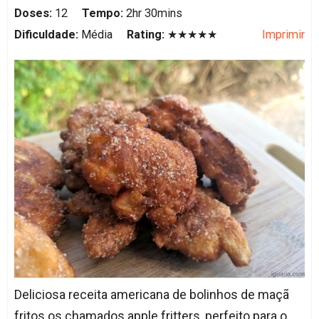
Doses:
12
Tempo:
2hr 30mins
Dificuldade:
Média
Rating:
★★★★★
Imprimir
Deliciosa receita americana de bolinhos de maçã
fritos os chamados apple fritters, perfeito para o