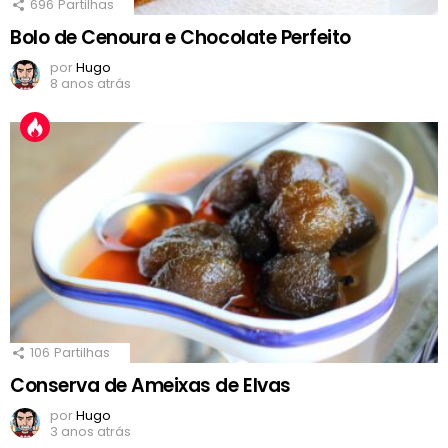
696
Partilhas
Bolo de Cenoura e Chocolate Perfeito
por
Hugo
8 anos atrás
106
Partilhas
Conserva de Ameixas de Elvas
por
Hugo
3 anos atrás