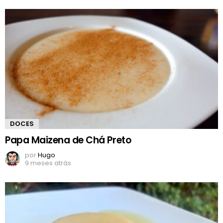
DOCES
Papa Maizena de Chá Preto
por
Hugo
9 meses atrás