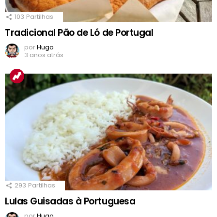
103
Partilhas
Tradicional Pão de Ló de Portugal
por
Hugo
3 anos atrás
293
Partilhas
Lulas Guisadas à Portuguesa
por
Hugo