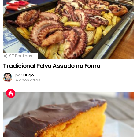
97
Partilhas
Tradicional Polvo Assado no Forno
por
Hugo
4 anos atrás