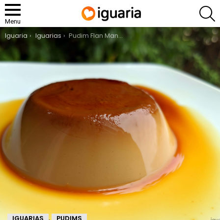
P
Menu
You are here:
Iguaria
Iguarias
Pudim Flan Mandarim de Chá Preto
IGUARIAS
PUDIMS
,