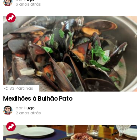
6 anos atrás
33
Partilhas
Mexilhões à Bulhão Pato
por
Hugo
2 anos atrás