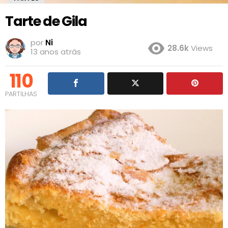
Tarte de Gila
por
Ni
28.6k
Views
13 anos atrás
110
PARTILHAS