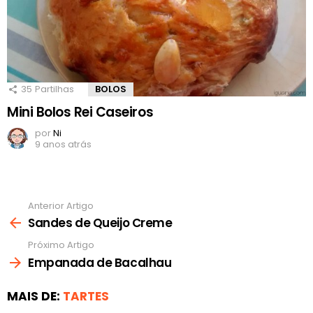
35
Partilhas
BOLOS
Mini Bolos Rei Caseiros
por
Ni
9 anos atrás
Anterior Artigo
Ver
mais
Sandes de Queijo Creme
Próximo Artigo
Empanada de Bacalhau
MAIS DE:
TARTES