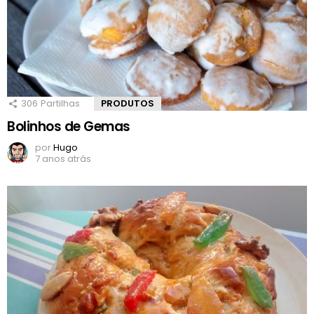
306
Partilhas
PRODUTOS
Bolinhos de Gemas
por
Hugo
7 anos atrás