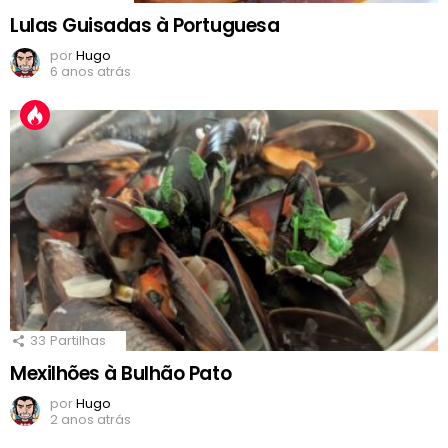
Lulas Guisadas à Portuguesa
por
Hugo
6 anos atrás
33
Partilhas
Mexilhões à Bulhão Pato
por
Hugo
2 anos atrás