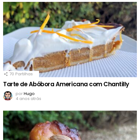
70
Partilhas
Tarte de Abóbora Americana com Chantilly
por
Hugo
4 anos atrás