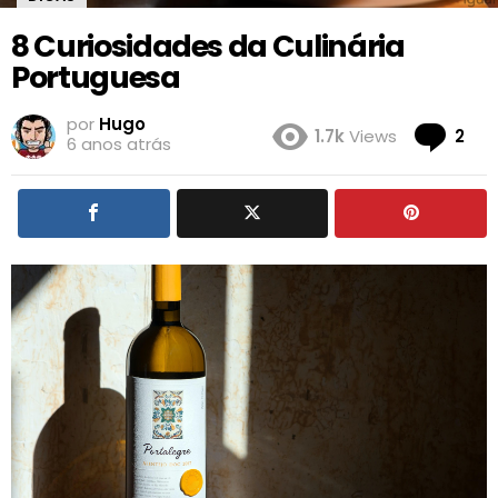
8 Curiosidades da Culinária
Portuguesa
por
Hugo
Co
1.7k
Views
2
6 anos atrás