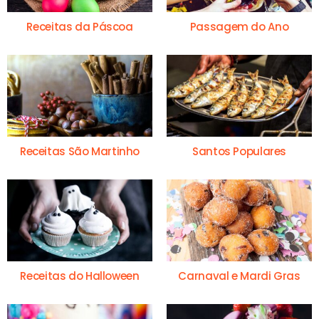
Receitas da Páscoa
Passagem do Ano
Receitas São Martinho
Santos Populares
Receitas do Halloween
Carnaval e Mardi Gras