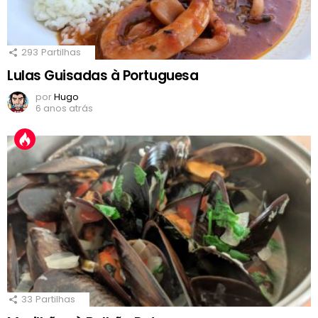
293
Partilhas
Lulas Guisadas à Portuguesa
por
Hugo
6 anos atrás
33
Partilhas