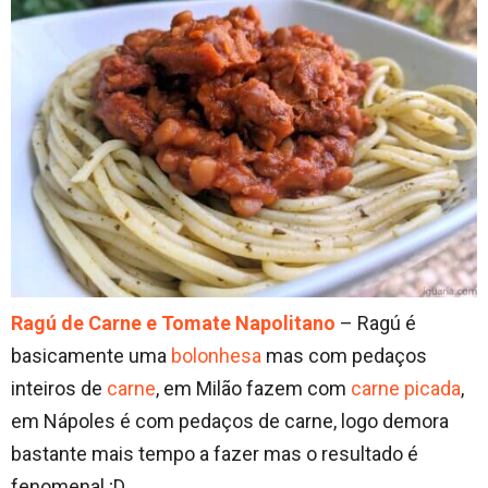
Ragú de Carne e Tomate Napolitano
– Ragú é
basicamente uma
bolonhesa
mas com pedaços
inteiros de
carne
, em Milão fazem com
carne picada
,
em Nápoles é com pedaços de carne, logo demora
bastante mais tempo a fazer mas o resultado é
fenomenal ;D