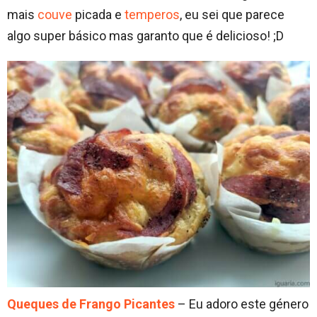
mais
couve
picada e
temperos
, eu sei que parece
algo super básico mas garanto que é delicioso! ;D
Queques de Frango Picantes
– Eu adoro este género