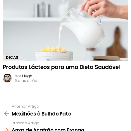
DICAS
Produtos Lácteos para uma Dieta Saudável
por
Hugo
5 dias atrás
Anterior Artigo
Ver
mais
Mexilhões à Bulhão Pato
Próximo Artigo
Arroz de Açafrão com Frango