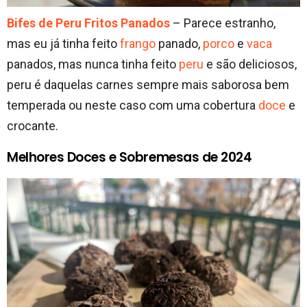
Bifes de Peru Fritos Panados
– Parece estranho,
mas eu já tinha feito
frango
panado,
porco
e
vaca
panados, mas nunca tinha feito
peru
e são deliciosos,
peru é daquelas carnes sempre mais saborosa bem
temperada ou neste caso com uma cobertura
doce
e
crocante.
Melhores Doces e Sobremesas de 2024