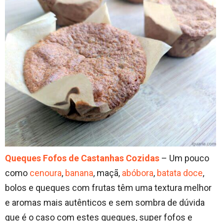
Queques Fofos de Castanhas Cozidas
– Um pouco
como
cenoura
,
banana
, maçã,
abóbora
,
batata doce
,
bolos e queques com frutas têm uma textura melhor
e aromas mais autênticos e sem sombra de dúvida
que é o caso com estes queques, super fofos e