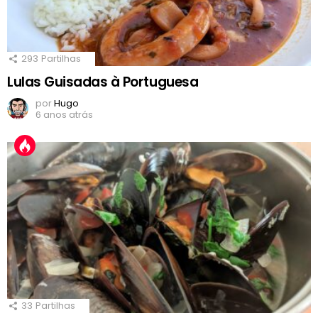
293
Partilhas
Lulas Guisadas à Portuguesa
por
Hugo
6 anos atrás
33
Partilhas