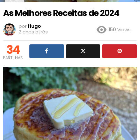
As Melhores Receitas de 2024
por
Hugo
150
Views
2 anos atrás
34
PARTILHAS