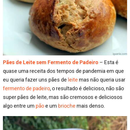
Pães de Leite sem Fermento de Padeiro
– Esta é
quase uma receita dos tempos de pandemia em que
eu queria fazer uns pães de
leite
mas não queria usar
fermento de padeiro
, o resultado é delicioso, não são
super pães de leite, mas são cremosos e deliciosos
algo entre um
pão
e um
brioche
mais denso.