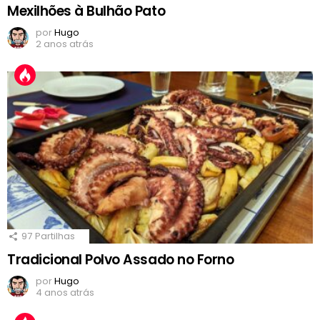
Mexilhões à Bulhão Pato
por
Hugo
2 anos atrás
97
Partilhas
Tradicional Polvo Assado no Forno
por
Hugo
4 anos atrás