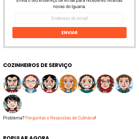
Envia o teu endereço de email para receberes receitas
novas do Iguaria.
Endereço
de
email
ENVIAR
COZINHEIROS DE SERVIÇO
Problema?
Perguntas e Respostas de Culinária
!
POPULAR AGORA