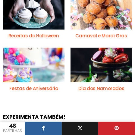
Receitas do Halloween
Carnaval e Mardi Gras
Festas de Aniversário
Dia dos Namorados
EXPERIMENTA TAMBÉM!
48
PARTILHAS