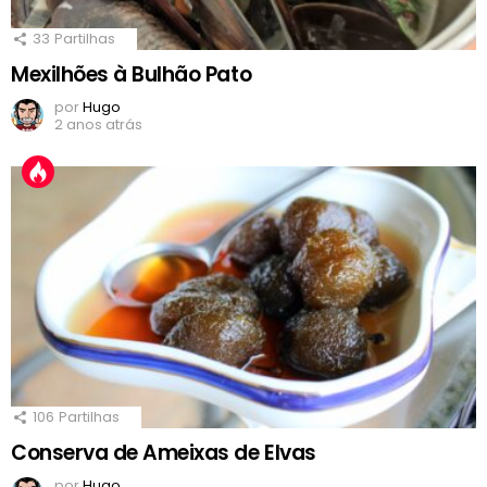
33
Partilhas
Mexilhões à Bulhão Pato
por
Hugo
2 anos atrás
106
Partilhas
Conserva de Ameixas de Elvas
por
Hugo