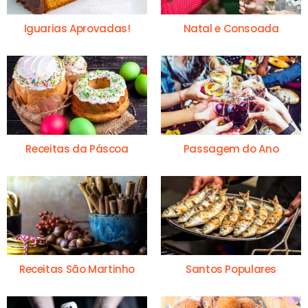
Iguarias Aprovadas!
Natal e Consoada
Receitas da Páscoa
Passagem do Ano
Receitas São Martinho
Santos Populares