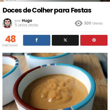
Doces de Colher para Festas
por
Hugo
300
Views
5 anos atrás
48
PARTILHAS