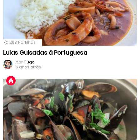
293
Partilhas
Lulas Guisadas à Portuguesa
por
Hugo
6 anos atrás