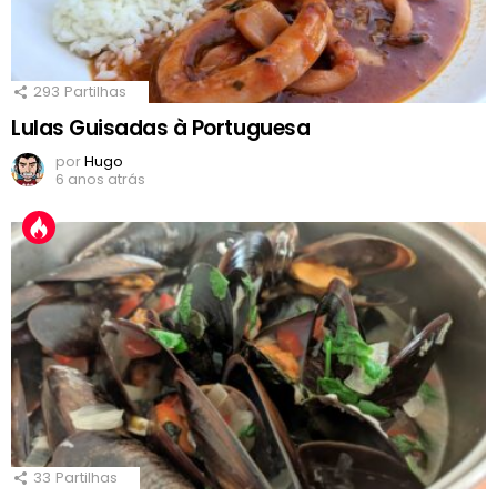
293
Partilhas
Lulas Guisadas à Portuguesa
por
Hugo
6 anos atrás
33
Partilhas