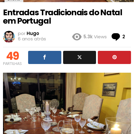
Entradas Tradicionais do Natal
em Portugal
por
Hugo
Co
5.3k
Views
2
6 anos atrás
49
PARTILHAS