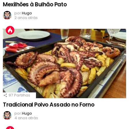
Mexilhões à Bulhão Pato
por
Hugo
2 anos atrás
97
Partilhas
Tradicional Polvo Assado no Forno
por
Hugo
4 anos atrás