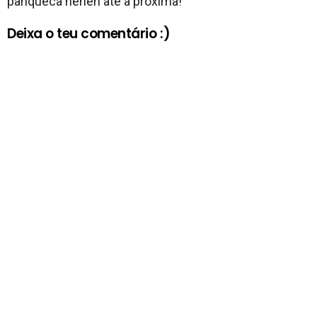
panqueca heheh até a próxima!
Deixa o teu comentário :)