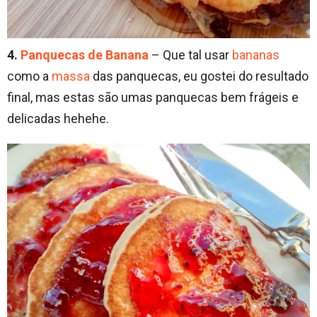
4.
Panquecas de Banana
– Que tal usar
bananas
como a
massa
das panquecas, eu gostei do resultado
final, mas estas são umas panquecas bem frágeis e
delicadas hehehe.