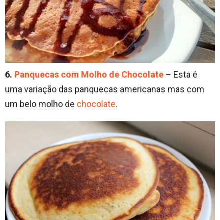
6.
Panquecas com Molho de Chocolate
– Esta é
uma variação das panquecas americanas mas com
um belo molho de
chocolate
.