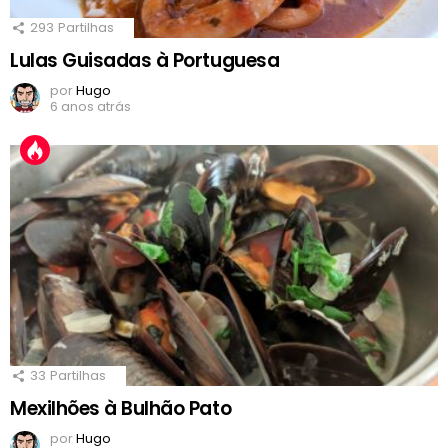
293
Partilhas
Lulas Guisadas à Portuguesa
por
Hugo
6 anos atrás
33
Partilhas
Mexilhões à Bulhão Pato
por
Hugo