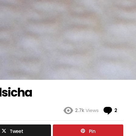
lsicha
Coment
2.7k
Views
2
Tweet
Pin