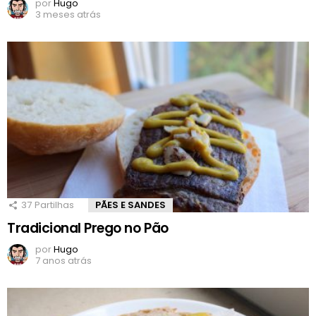
por
Hugo
3 meses atrás
37
Partilhas
PÃES E SANDES
Tradicional Prego no Pão
por
Hugo
7 anos atrás