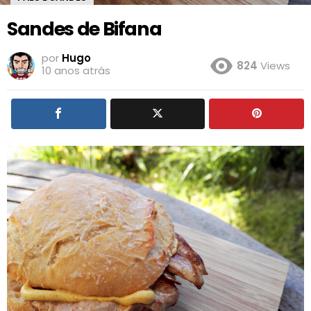
Sandes de Bifana
por
Hugo
824
Views
10 anos atrás