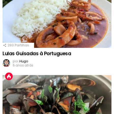
293
Partilhas
Lulas Guisadas à Portuguesa
por
Hugo
6 anos atrás