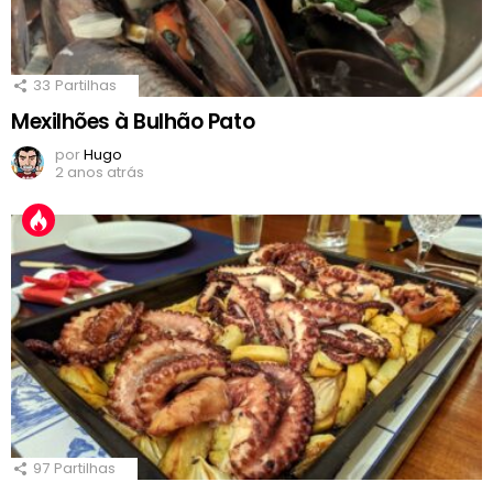
33
Partilhas
Mexilhões à Bulhão Pato
por
Hugo
2 anos atrás
97
Partilhas