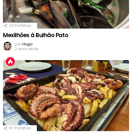
33
Partilhas
Mexilhões à Bulhão Pato
por
Hugo
2 anos atrás
97
Partilhas