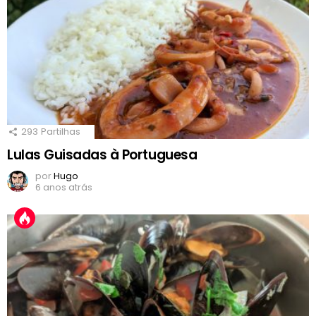
293
Partilhas
Lulas Guisadas à Portuguesa
por
Hugo
6 anos atrás