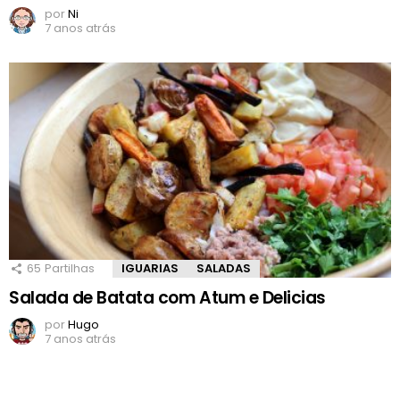
por
Ni
7 anos atrás
65
Partilhas
IGUARIAS
SALADAS
Salada de Batata com Atum e Delicias
por
Hugo
7 anos atrás