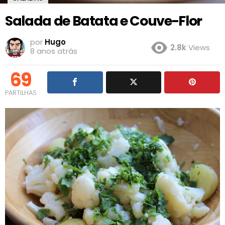
Salada de Batata e Couve-Flor
por
Hugo
2.8k
Views
8 anos atrás
69
PARTILHAS