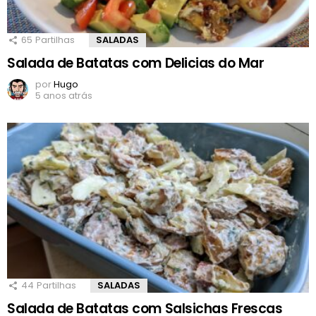
65
Partilhas
SALADAS
Salada de Batatas com Delicias do Mar
por
Hugo
5 anos atrás
44
Partilhas
SALADAS
Salada de Batatas com Salsichas Frescas