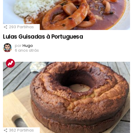
293
Partilhas
Lulas Guisadas à Portuguesa
por
Hugo
6 anos atrás
362
Partilhas