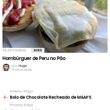
49
Partilhas
AVES
Hambúrguer de Peru no Pão
por
Hugo
6 anos atrás
Anterior Artigo
Ver
mais
Bolo de Chocolate Recheado de M&M’S
Próximo Artigo