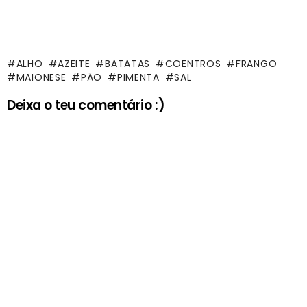
ALHO
AZEITE
BATATAS
COENTROS
FRANGO
MAIONESE
PÃO
PIMENTA
SAL
Deixa o teu comentário :)