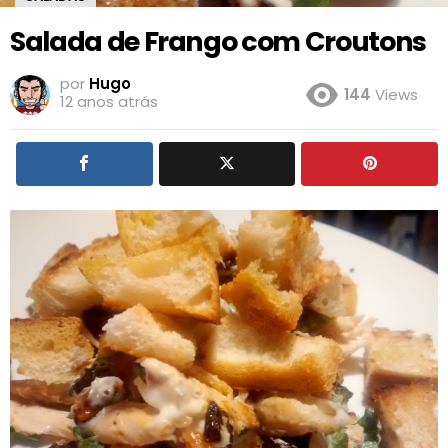
Salada de Frango com Croutons
por
Hugo
144
Views
12 anos atrás