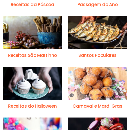
Receitas da Páscoa
Passagem do Ano
Receitas São Martinho
Santos Populares
Receitas do Halloween
Carnaval e Mardi Gras