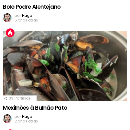
Bolo Podre Alentejano
por
Hugo
6 anos atrás
33
Partilhas
Mexilhões à Bulhão Pato
por
Hugo
2 anos atrás