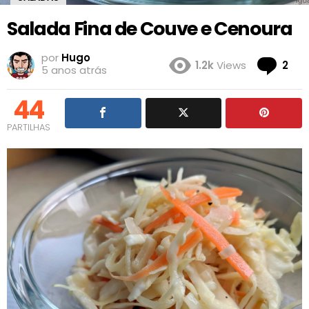
Salada Fina de Couve e Cenoura
por
Hugo
Co
1.2k
Views
2
5 anos atrás
44
PARTILHAS