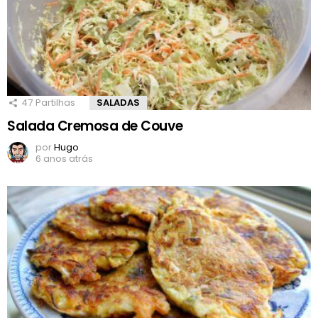
47
Partilhas
SALADAS
Salada Cremosa de Couve
por
Hugo
6 anos atrás