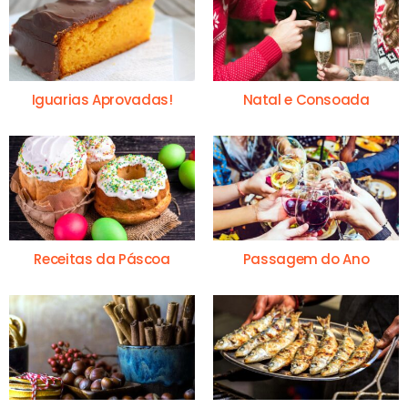
Iguarias Aprovadas!
Natal e Consoada
Receitas da Páscoa
Passagem do Ano