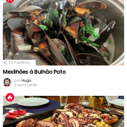
33
Partilhas
Mexilhões à Bulhão Pato
por
Hugo
2 anos atrás