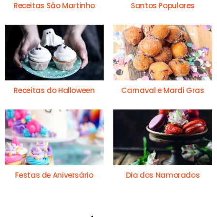
Receitas São Martinho
Santos Populares
Receitas do Halloween
Carnaval e Mardi Gras
Festas de Aniversário
Dia dos Namorados