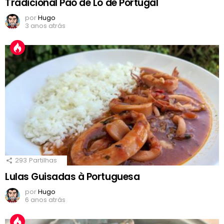
Tradicional Pão de Ló de Portugal
por
Hugo
3 anos atrás
293
Partilhas
Lulas Guisadas à Portuguesa
por
Hugo
6 anos atrás