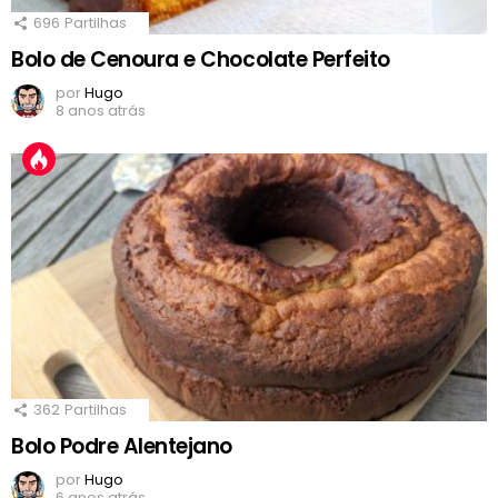
696
Partilhas
Bolo de Cenoura e Chocolate Perfeito
por
Hugo
8 anos atrás
362
Partilhas
Bolo Podre Alentejano
por
Hugo
6 anos atrás