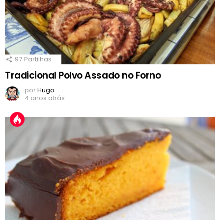
97
Partilhas
Tradicional Polvo Assado no Forno
por
Hugo
4 anos atrás