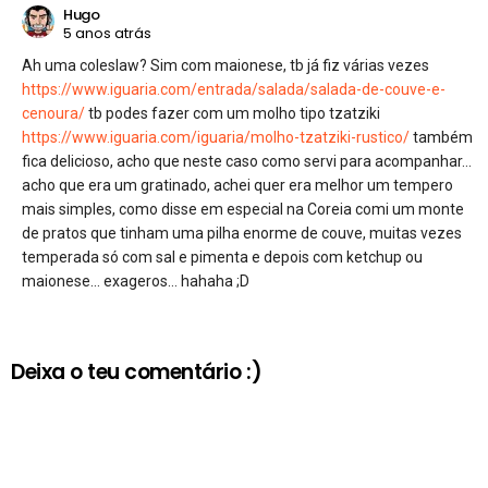
Hugo
5 anos atrás
Ah uma coleslaw? Sim com maionese, tb já fiz várias vezes
https://www.iguaria.com/entrada/salada/salada-de-couve-e-
cenoura/
tb podes fazer com um molho tipo tzatziki
https://www.iguaria.com/iguaria/molho-tzatziki-rustico/
também
fica delicioso, acho que neste caso como servi para acompanhar…
acho que era um gratinado, achei quer era melhor um tempero
mais simples, como disse em especial na Coreia comi um monte
de pratos que tinham uma pilha enorme de couve, muitas vezes
temperada só com sal e pimenta e depois com ketchup ou
maionese… exageros… hahaha ;D
Deixa o teu comentário :)