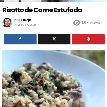
Risotto de Carne Estufada
por
Hugo
1.6k
Views
7 anos atrás