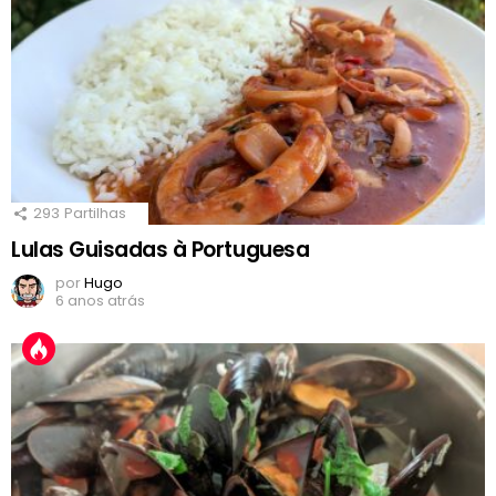
293
Partilhas
Lulas Guisadas à Portuguesa
por
Hugo
6 anos atrás