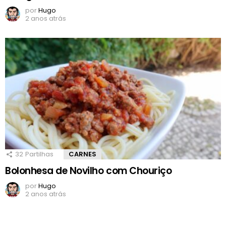
por
Hugo
2 anos atrás
32
Partilhas
CARNES
Bolonhesa de Novilho com Chouriço
por
Hugo
2 anos atrás