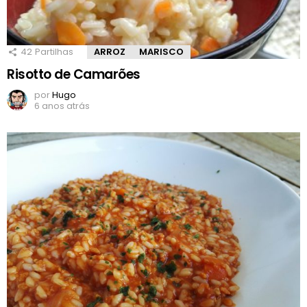
42
Partilhas
ARROZ
MARISCO
Risotto de Camarões
por
Hugo
6 anos atrás