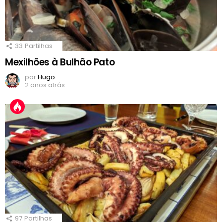
33
Partilhas
Mexilhões à Bulhão Pato
por
Hugo
2 anos atrás
97
Partilhas