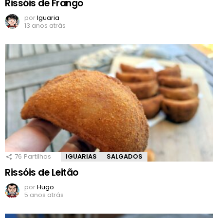
Rissóis de Frango
por
Iguaria
13 anos atrás
76
Partilhas
IGUARIAS
SALGADOS
Rissóis de Leitão
por
Hugo
5 anos atrás