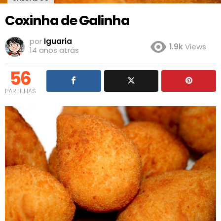
Coxinha de Galinha
por
Iguaria
1.9k
Views
14 anos atrás
56
PARTILHAS