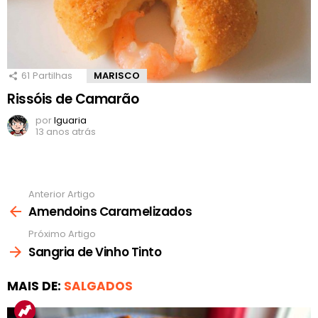
61
Partilhas
MARISCO
Rissóis de Camarão
por
Iguaria
13 anos atrás
Anterior Artigo
Ver
mais
Amendoins Caramelizados
Próximo Artigo
Sangria de Vinho Tinto
MAIS DE:
SALGADOS