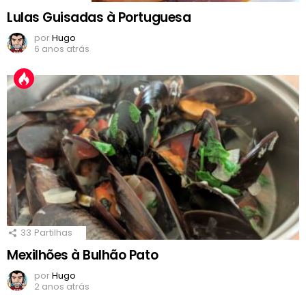
Lulas Guisadas à Portuguesa
por
Hugo
6 anos atrás
33
Partilhas
Mexilhões à Bulhão Pato
por
Hugo
2 anos atrás