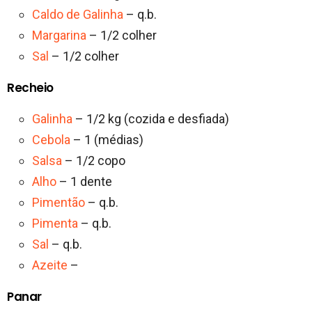
Caldo de Galinha
– q.b.
Margarina
– 1/2 colher
Sal
– 1/2 colher
Recheio
Galinha
– 1/2 kg (cozida e desfiada)
Cebola
– 1 (médias)
Salsa
– 1/2 copo
Alho
– 1 dente
Pimentão
– q.b.
Pimenta
– q.b.
Sal
– q.b.
Azeite
–
Panar