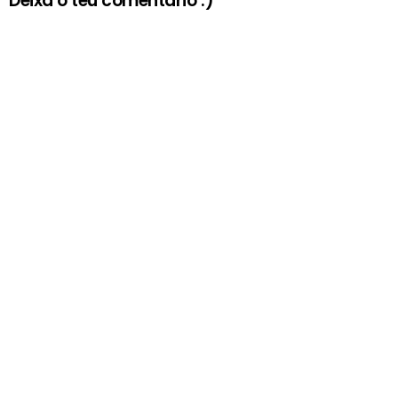
Deixa o teu comentário :)