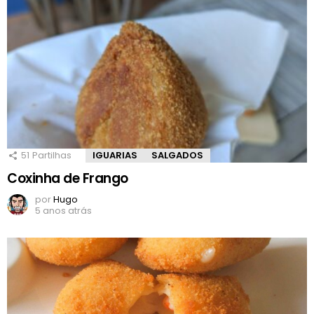
51
Partilhas
IGUARIAS
SALGADOS
Coxinha de Frango
por
Hugo
5 anos atrás