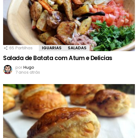
65
Partilhas
IGUARIAS
SALADAS
Salada de Batata com Atum e Delicias
por
Hugo
7 anos atrás