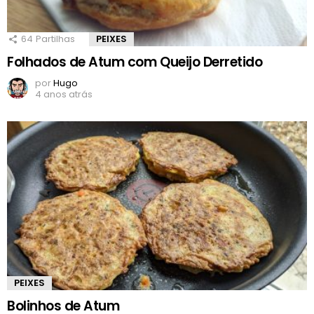
64
Partilhas
PEIXES
Folhados de Atum com Queijo Derretido
por
Hugo
4 anos atrás
PEIXES
Bolinhos de Atum