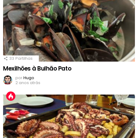
33
Partilhas
Mexilhões à Bulhão Pato
por
Hugo
2 anos atrás