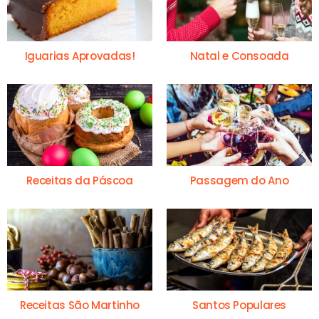
Iguarias Aprovadas!
Natal e Consoada
Receitas da Páscoa
Passagem do Ano
Receitas São Martinho
Santos Populares