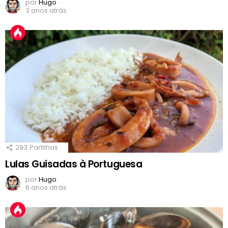
por
Hugo
3 anos atrás
293
Partilhas
Lulas Guisadas à Portuguesa
por
Hugo
6 anos atrás