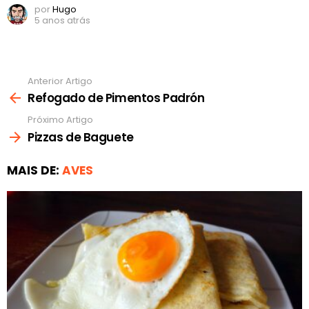
por
Hugo
5 anos atrás
Anterior Artigo
Ver
mais
Refogado de Pimentos Padrón
Próximo Artigo
Pizzas de Baguete
MAIS DE:
AVES