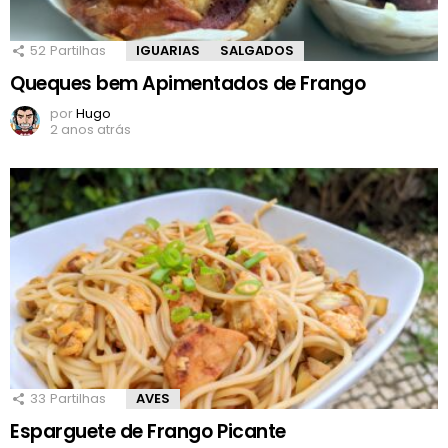
52
Partilhas
IGUARIAS
SALGADOS
Queques bem Apimentados de Frango
por
Hugo
2 anos atrás
33
Partilhas
AVES
Esparguete de Frango Picante