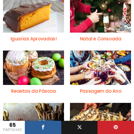
Iguarias Aprovadas!
Natal e Consoada
Receitas da Páscoa
Passagem do Ano
65
PARTILHAS