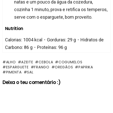
natas e um pouco da água da cozedura,
cozinha 1 minuto, prova e retifica os temperos,
serve com o esparguete, bom proveito.
Nutrition
Calorias: 1004 kcal・Gorduras: 29 g・Hidratos de
Carbono: 86 g・Proteínas: 96 g
ALHO
AZEITE
CEBOLA
COGUMELOS
ESPARGUETE
FRANGO
OREGÃOS
PAPRIKA
PIMENTA
SAL
Deixa o teu comentário :)