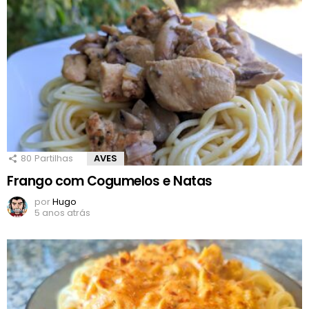
80
Partilhas
AVES
Frango com Cogumelos e Natas
por
Hugo
5 anos atrás