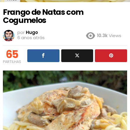
Frango de Natas com
Cogumelos
por
Hugo
10.3k
Views
6 anos atrás
65
PARTILHAS