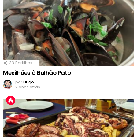
33
Partilhas
Mexilhões à Bulhão Pato
por
Hugo
2 anos atrás